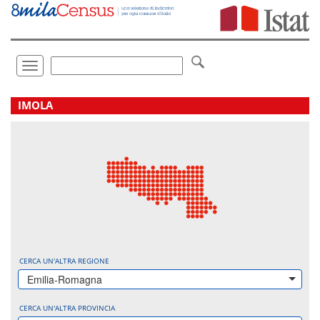
Vai
direttamente
a:
Contenuto
Ricerca
Toggle
navigation
.
IMOLA
CERCA UN'ALTRA REGIONE
Emilia-Romagna
CERCA UN'ALTRA PROVINCIA