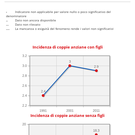
-
Indicatore non applicabile per valore nullo o poco significativo del
denominatore
..
Dato non ancora disponibile
...
Dato non rilevato
....
La mancanza o esiguità del fenomeno rende i valori non significativi
Incidenza di coppie anziane con figli
3.2
3
3.0
2.9
2.8
2.6
2.4
2.4
2.2
1991
2001
2011
Incidenza di coppie anziane senza figli
20
18.3