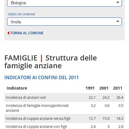
Bologna
CERCA UN COMUNE
Imola
TORNA AL COMUNE
FAMIGLIE
|
Struttura delle
famiglie anziane
INDICATORI AI CONFINI DEL 2011
Indicatore
1991
2001
2011
Incidenza di anziani soli
22.1
24.2
26.4
Incidenza di famiglie monogenitoriali
3.2
3.6
3.5
anziane
Incidenza di coppie anziane senza figli
12.7
15.9
18.3
Incidenza di coppie anziane con figli
2.4
3
2.9