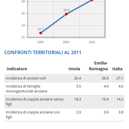
18
15.9
16
14
12.7
12
1991
2001
2011
CONFRONTI TERRITORIALI AL 2011
Emilia-
Indicatore
Imola
Romagna
Italia
Incidenza di anziani soli
26.4
26.8
27.1
Incidenza di famiglie
3.5
4.4
4.6
monogenitoriali anziane
Incidenza di coppie anziane senza
18.3
16.4
14.2
figli
Incidenza di coppie anziane con
2.9
3.6
3.8
figli