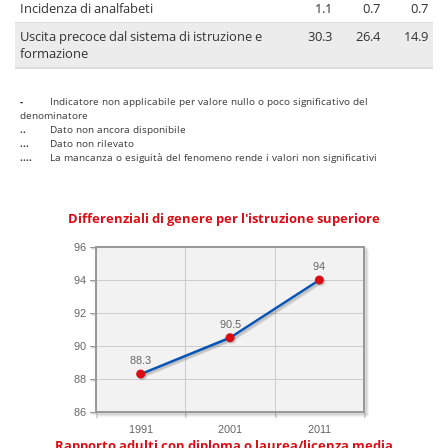
Incidenza di analfabeti
1.1
0.7
0.7
Uscita precoce dal sistema di istruzione e
30.3
26.4
14.9
formazione
-
Indicatore non applicabile per valore nullo o poco significativo del
denominatore
..
Dato non ancora disponibile
...
Dato non rilevato
....
La mancanza o esiguità del fenomeno rende i valori non significativi
Differenziali di genere per l'istruzione superiore
96
94
94
92
90.5
90
88.3
88
86
1991
2001
2011
Rapporto adulti con diploma o laurea/licenza media