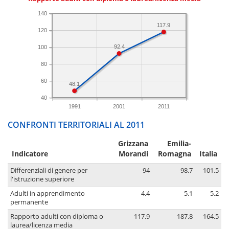
140
117.9
120
92.4
100
80
60
48.1
40
1991
2001
2011
CONFRONTI TERRITORIALI AL 2011
Grizzana
Emilia-
Indicatore
Morandi
Romagna
Italia
Differenziali di genere per
94
98.7
101.5
l'istruzione superiore
Adulti in apprendimento
4.4
5.1
5.2
permanente
Rapporto adulti con diploma o
117.9
187.8
164.5
laurea/licenza media