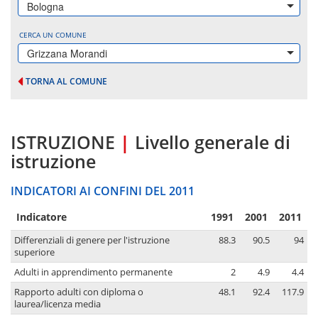
Bologna
CERCA UN COMUNE
Grizzana Morandi
TORNA AL COMUNE
ISTRUZIONE
|
Livello generale di
istruzione
INDICATORI AI CONFINI DEL 2011
Indicatore
1991
2001
2011
Differenziali di genere per l'istruzione
88.3
90.5
94
superiore
Adulti in apprendimento permanente
2
4.9
4.4
Rapporto adulti con diploma o
48.1
92.4
117.9
laurea/licenza media