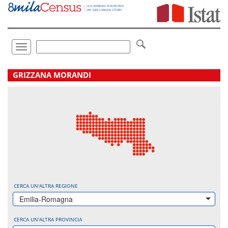
Vai
direttamente
a:
Contenuto
Ricerca
Toggle
navigation
.
GRIZZANA MORANDI
CERCA UN'ALTRA REGIONE
Emilia-Romagna
CERCA UN'ALTRA PROVINCIA