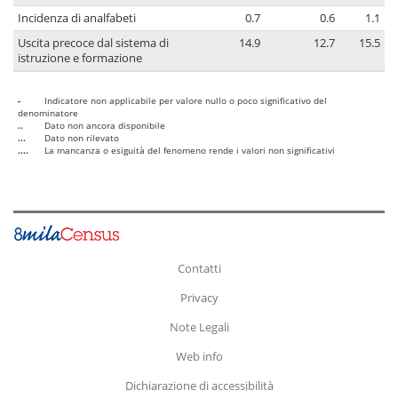
Incidenza di analfabeti
0.7
0.6
1.1
Uscita precoce dal sistema di
14.9
12.7
15.5
istruzione e formazione
-
Indicatore non applicabile per valore nullo o poco significativo del
denominatore
..
Dato non ancora disponibile
...
Dato non rilevato
....
La mancanza o esiguità del fenomeno rende i valori non significativi
Contatti
Privacy
Note Legali
Web info
Dichiarazione di accessibilità