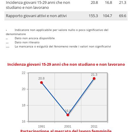
Incidenza giovani 15-29 anni che non
20.8
16.8
21.3
studiano e non lavorano
Rapporto giovani attivi e non attivi
155.3
104.7
69.6
-
Indicatore non applicabile per valore nullo o poco significativo del
denominatore
..
Dato non ancora disponibile
...
Dato non rilevato
....
La mancanza o esiguità del fenomeno rende i valori non significativi
Incidenza giovani 15-29 anni che non studiano e non lavorano
22
21.3
20.8
20
18
16.8
16
1991
2001
2011
Partecipazione al mercato del lavoro femminile