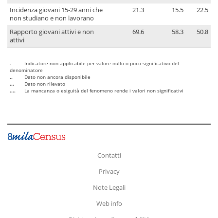
Incidenza giovani 15-29 anni che
21.3
15.5
22.5
non studiano e non lavorano
Rapporto giovani attivi e non
69.6
58.3
50.8
attivi
-
Indicatore non applicabile per valore nullo o poco significativo del
denominatore
..
Dato non ancora disponibile
...
Dato non rilevato
....
La mancanza o esiguità del fenomeno rende i valori non significativi
Contatti
Privacy
Note Legali
Web info