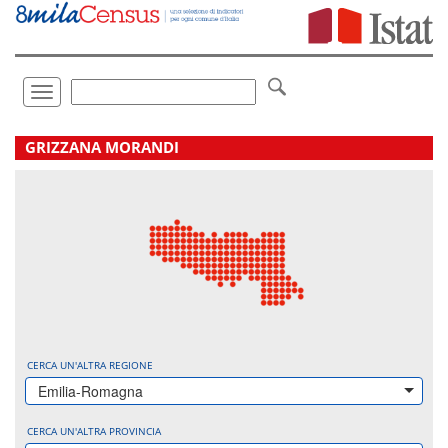
Vai
direttamente
a:
Contenuto
Ricerca
Toggle
navigation
.
GRIZZANA MORANDI
CERCA UN'ALTRA REGIONE
Emilia-Romagna
CERCA UN'ALTRA PROVINCIA