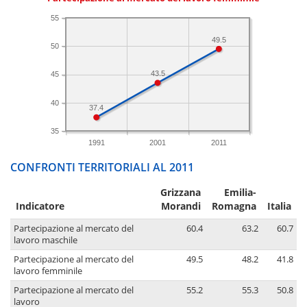
55
49.5
50
43.5
45
40
37.4
35
1991
2001
2011
CONFRONTI TERRITORIALI AL 2011
Grizzana
Emilia-
Indicatore
Morandi
Romagna
Italia
Partecipazione al mercato del
60.4
63.2
60.7
lavoro maschile
Partecipazione al mercato del
49.5
48.2
41.8
lavoro femminile
Partecipazione al mercato del
55.2
55.3
50.8
lavoro