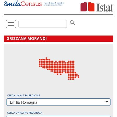
Vai
direttamente
a:
Contenuto
Ricerca
Toggle
navigation
.
GRIZZANA MORANDI
CERCA UN'ALTRA REGIONE
Emilia-Romagna
CERCA UN'ALTRA PROVINCIA