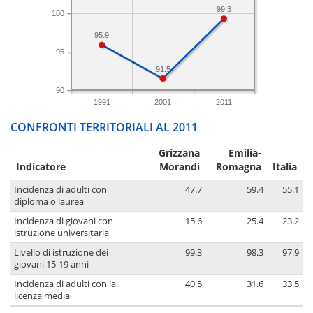
99.3
100
95.9
95
91.5
90
1991
2001
2011
CONFRONTI TERRITORIALI AL 2011
Grizzana
Emilia-
Indicatore
Morandi
Romagna
Italia
Incidenza di adulti con
47.7
59.4
55.1
diploma o laurea
Incidenza di giovani con
15.6
25.4
23.2
istruzione universitaria
Livello di istruzione dei
99.3
98.3
97.9
giovani 15-19 anni
Incidenza di adulti con la
40.5
31.6
33.5
licenza media