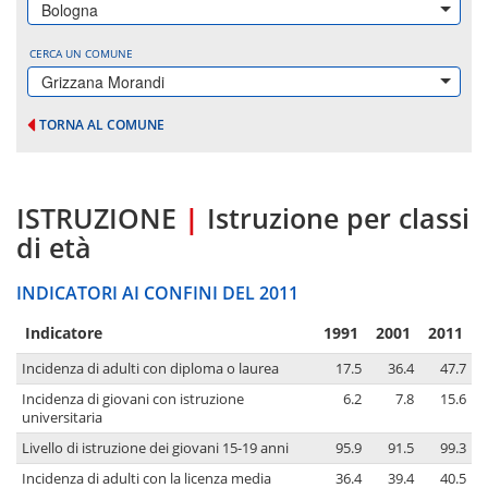
Bologna
CERCA UN COMUNE
Grizzana Morandi
TORNA AL COMUNE
ISTRUZIONE
|
Istruzione per classi
di età
INDICATORI AI CONFINI DEL 2011
Indicatore
1991
2001
2011
Incidenza di adulti con diploma o laurea
17.5
36.4
47.7
Incidenza di giovani con istruzione
6.2
7.8
15.6
universitaria
Livello di istruzione dei giovani 15-19 anni
95.9
91.5
99.3
Incidenza di adulti con la licenza media
36.4
39.4
40.5