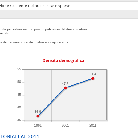
ione residente nei nuclei e case sparse
bile per valore nullo o poco significativo del denominatore
nibile
 del fenomeno rende i valori non significativi
Densità demografica
55
51.4
50
47.7
45
40
36.6
35
1991
2001
2011
TORIALI AL 2011