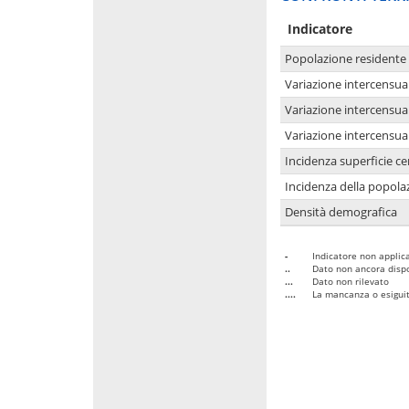
Indicatore
Popolazione residente
Variazione intercensua
Variazione intercensua
Variazione intercensua
Incidenza superficie cen
Incidenza della popolaz
Densità demografica
-
Indicatore non applica
..
Dato non ancora dispo
...
Dato non rilevato
....
La mancanza o esiguità