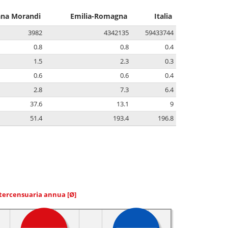
ana Morandi
Emilia-Romagna
Italia
3982
4342135
59433744
0.8
0.8
0.4
1.5
2.3
0.3
0.6
0.6
0.4
2.8
7.3
6.4
37.6
13.1
9
51.4
193.4
196.8
ntercensuaria annua
[Ø]