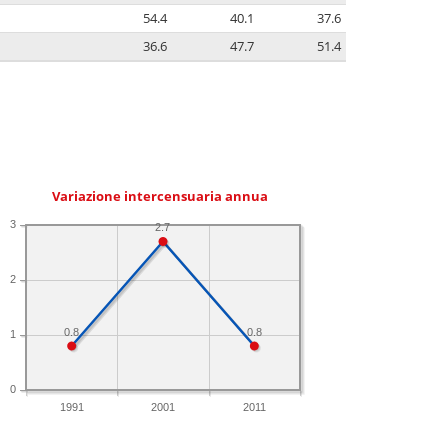
54.4
40.1
37.6
36.6
47.7
51.4
Variazione intercensuaria annua
3
2.7
2
0.8
0.8
1
0
1991
2001
2011