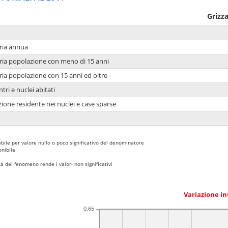
Grizz
ria annua
ria popolazione con meno di 15 anni
ria popolazione con 15 anni ed oltre
tri e nuclei abitati
ione residente nei nuclei e case sparse
bile per valore nullo o poco significativo del denominatore
nibile
 del fenomeno rende i valori non significativi
Variazione i
0.65