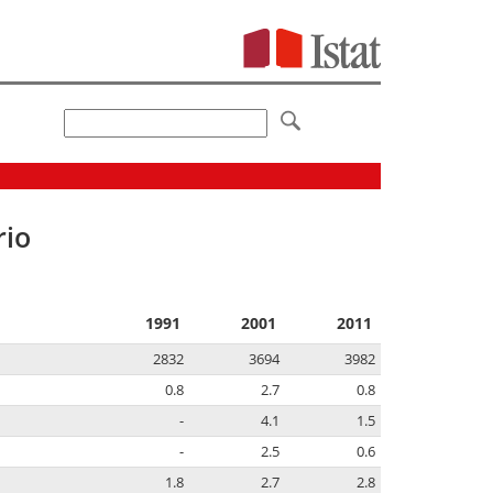
rio
1991
2001
2011
2832
3694
3982
0.8
2.7
0.8
-
4.1
1.5
-
2.5
0.6
1.8
2.7
2.8