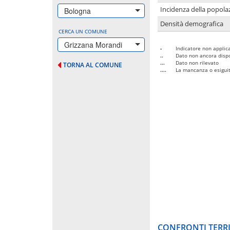
Incidenza della popolaz
Bologna
Densità demografica
CERCA UN COMUNE
Grizzana Morandi
-
Indicatore non applica
..
Dato non ancora dispo
...
Dato non rilevato
TORNA AL COMUNE
....
La mancanza o esiguità
CONFRONTI TERRI