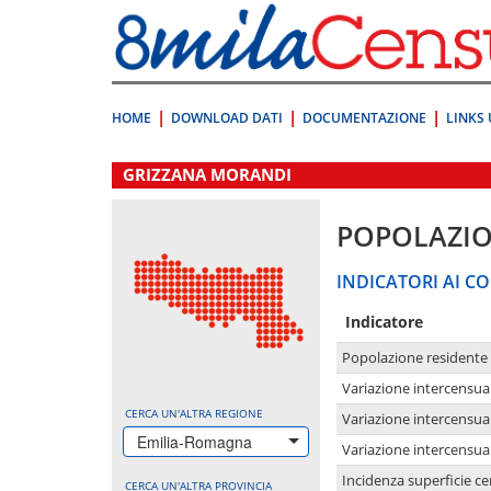
Vai
direttamente
a:
Contenuto
Ricerca
HOME
DOWNLOAD DATI
DOCUMENTAZIONE
LINKS 
.
GRIZZANA MORANDI
POPOLAZI
INDICATORI AI CO
Indicatore
Popolazione residente
Variazione intercensua
CERCA UN'ALTRA REGIONE
Variazione intercensua
Emilia-Romagna
Variazione intercensua
Incidenza superficie cen
CERCA UN'ALTRA PROVINCIA