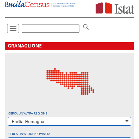
Vai
direttamente
a:
Contenuto
Ricerca
Toggle
navigation
.
GRANAGLIONE
CERCA UN'ALTRA REGIONE
Emilia-Romagna
CERCA UN'ALTRA PROVINCIA