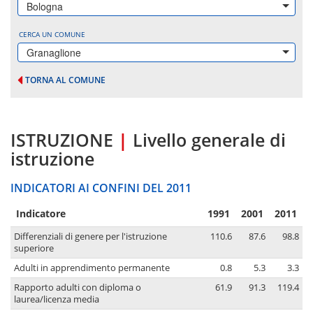
Bologna
CERCA UN COMUNE
Granaglione
TORNA AL COMUNE
ISTRUZIONE
|
Livello generale di
istruzione
INDICATORI AI CONFINI DEL 2011
Indicatore
1991
2001
2011
Differenziali di genere per l'istruzione
110.6
87.6
98.8
superiore
Adulti in apprendimento permanente
0.8
5.3
3.3
Rapporto adulti con diploma o
61.9
91.3
119.4
laurea/licenza media