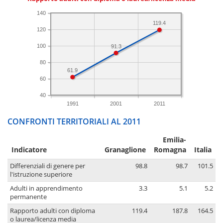
140
119.4
120
100
91.3
80
61.9
60
40
1991
2001
2011
CONFRONTI TERRITORIALI AL 2011
Emilia-
Indicatore
Granaglione
Romagna
Italia
Differenziali di genere per
98.8
98.7
101.5
l'istruzione superiore
Adulti in apprendimento
3.3
5.1
5.2
permanente
Rapporto adulti con diploma
119.4
187.8
164.5
o laurea/licenza media