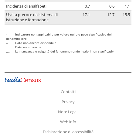
Incidenza di analfabeti
0.7
0.6
1.1
Uscita precoce dal sistema di
17.1
12.7
15.5
istruzione e formazione
-
Indicatore non applicabile per valore nullo o poco significativo del
denominatore
..
Dato non ancora disponibile
...
Dato non rilevato
....
La mancanza o esiguità del fenomeno rende i valori non significativi
Contatti
Privacy
Note Legali
Web info
Dichiarazione di accessibilità