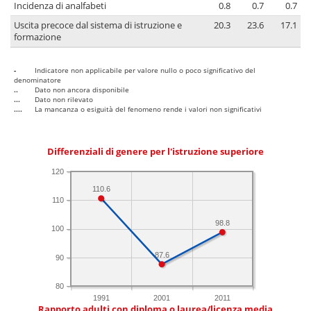
Incidenza di analfabeti
0.8
0.7
0.7
Uscita precoce dal sistema di istruzione e
20.3
23.6
17.1
formazione
-
Indicatore non applicabile per valore nullo o poco significativo del
denominatore
..
Dato non ancora disponibile
...
Dato non rilevato
....
La mancanza o esiguità del fenomeno rende i valori non significativi
Differenziali di genere per l'istruzione superiore
120
110.6
110
98.8
100
87.6
90
80
1991
2001
2011
Rapporto adulti con diploma o laurea/licenza media