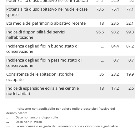
Potenzialità d'uso abitativo nei centri abitati
54.1
52.9
52
Potenzialità d'uso abitativo nei nuclei e case
73.6
75.4
77.1
sparse
Età media del patrimonio abitativo recente
18
23.6
32.1
Indice di disponibilità dei servizi
95.6
98.2
99.3
nell'abitazione
Incidenza degli edifici in buono stato di
...
84.4
87.2
conservazione
Incidenza degli edifici in pessimo stato di
...
0.7
0.7
conservazione
Consistenza delle abitazioni storiche
36
28.2
19.9
occupate
Indice di espansione edilizia nei centri e
18
17.2
2.6
nuclei abitati
-
Indicatore non applicabile per valore nullo o poco significativo del
denominatore
..
Dato non ancora disponibile
...
Dato non rilevato
....
La mancanza o esiguità del fenomeno rende i valori non significativi