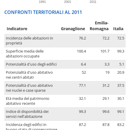
1991
2001
2011
CONFRONTI TERRITORIALI AL 2011
Emilia-
Indicatore
Granaglione
Romagna
Italia
Incidenza delle abitazioni in
76.2
72.2
72.5
proprietà
Superficie media delle
100.4
101.7
99.3
abitazioni occupate
Potenzialità d'uso degli edifici
6.4
3.3
5.1
Potenzialità d'uso abitativo
52
19
20.9
nei centri abitati
Potenzialità d'uso abitativo
77.1
31.2
37.5
nei nuclei e case sparse
Età media del patrimonio
32.1
29.1
30.1
abitativo recente
Indice di disponibilità dei
99.3
99.6
99.1
servizi nell'abitazione
Incidenza degli edifici in
87.2
87.8
83.2
buono stato di conservazione