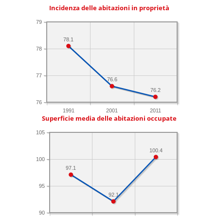
Incidenza delle abitazioni in proprietà
79
78.1
78
77
76.6
76.2
76
1991
2001
2011
Superficie media delle abitazioni occupate
105
100.4
100
97.1
95
92.1
90