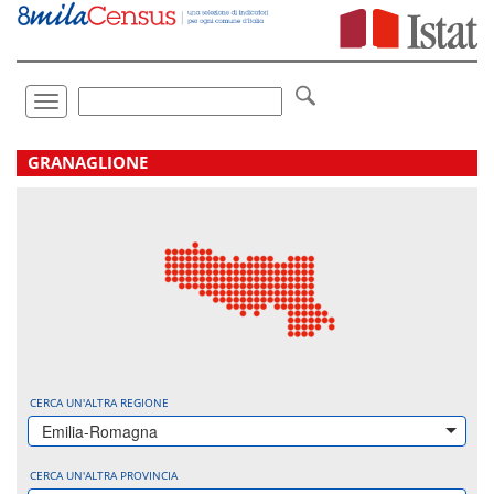
Vai
direttamente
a:
Contenuto
Ricerca
Toggle
navigation
.
GRANAGLIONE
CERCA UN'ALTRA REGIONE
Emilia-Romagna
CERCA UN'ALTRA PROVINCIA