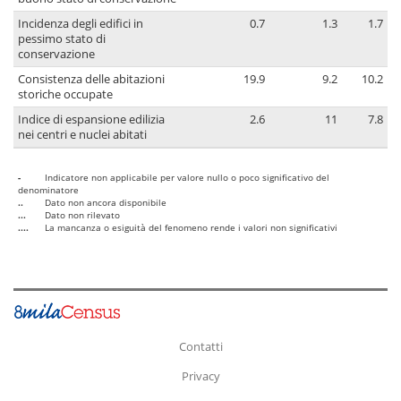
Incidenza degli edifici in
0.7
1.3
1.7
pessimo stato di
conservazione
Consistenza delle abitazioni
19.9
9.2
10.2
storiche occupate
Indice di espansione edilizia
2.6
11
7.8
nei centri e nuclei abitati
-
Indicatore non applicabile per valore nullo o poco significativo del
denominatore
..
Dato non ancora disponibile
...
Dato non rilevato
....
La mancanza o esiguità del fenomeno rende i valori non significativi
Contatti
Privacy