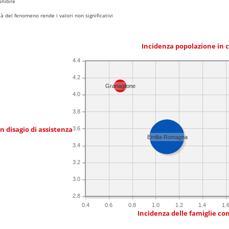
nibile
 del fenomeno rende i valori non significativi
Incidenza popolazione in 
4.4
4.2
Granaglione
4.0
3.8
in disagio di assistenza
3.6
Emilia-Romagna
3.4
3.2
3.0
2.8
0.4
0.6
0.8
1.0
1.2
1.4
1.
Incidenza delle famiglie co