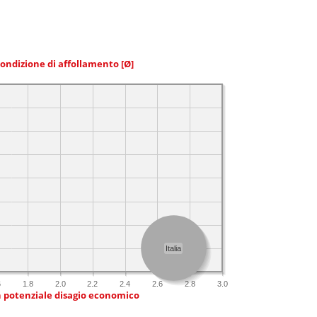
condizione di affollamento
[Ø]
Italia
6
1.8
2.0
2.2
2.4
2.6
2.8
3.0
n potenziale disagio economico