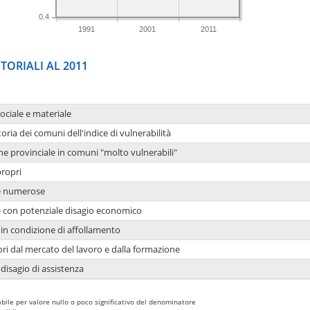
0.4
1991
2001
2011
TORIALI AL 2011
sociale e materiale
oria dei comuni dell'indice di vulnerabilità
ne provinciale in comuni "molto vulnerabili"
propri
ie numerose
ie con potenziale disagio economico
in condizione di affollamento
ori dal mercato del lavoro e dalla formazione
 disagio di assistenza
bile per valore nullo o poco significativo del denominatore