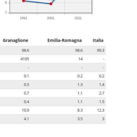
8
7
1991
2001
2011
Granaglione
Emilia-Romagna
Italia
98.6
98.6
99.3
4105
14
-
-
-
-
0.1
0.2
0.2
0.5
1.3
1.4
0.7
1.1
2.7
0.4
1.1
1.5
10.9
8.3
12.3
4.1
3.5
3