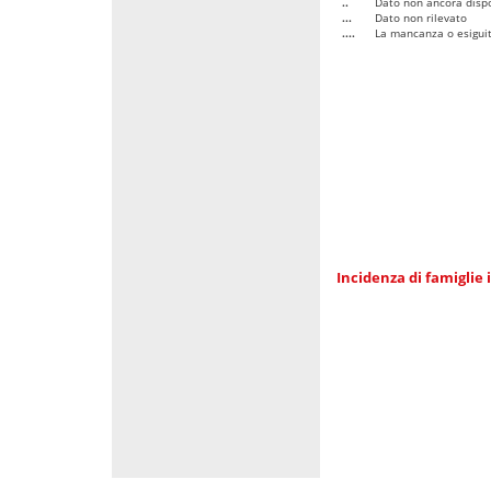
..
Dato non ancora dispo
...
Dato non rilevato
....
La mancanza o esiguità
Incidenza di famiglie 