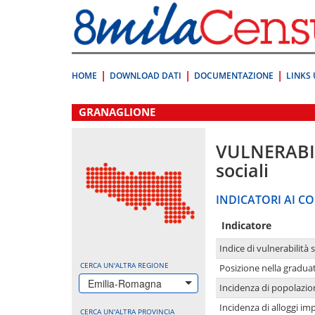
Vai
direttamente
a:
Contenuto
Ricerca
HOME
DOWNLOAD DATI
DOCUMENTAZIONE
LINKS 
.
GRANAGLIONE
VULNERABI
sociali
INDICATORI AI CO
Indicatore
Indice di vulnerabilità 
CERCA UN'ALTRA REGIONE
Posizione nella graduat
Emilia-Romagna
Incidenza di popolazio
Incidenza di alloggi im
CERCA UN'ALTRA PROVINCIA