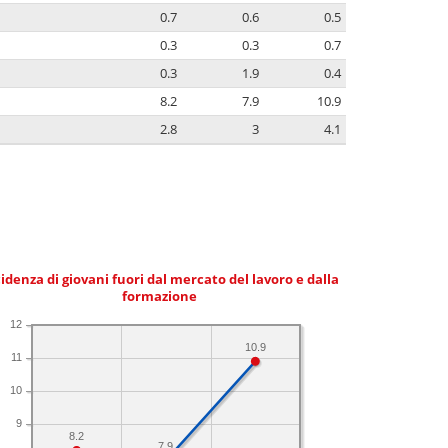
0.7
0.6
0.5
0.3
0.3
0.7
0.3
1.9
0.4
8.2
7.9
10.9
2.8
3
4.1
idenza di giovani fuori dal mercato del lavoro e dalla
formazione
12
10.9
11
10
9
8.2
7.9