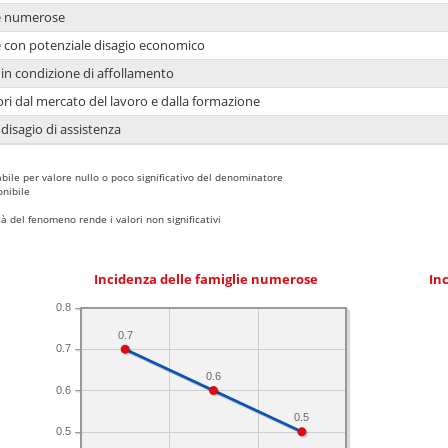
ie numerose
ie con potenziale disagio economico
in condizione di affollamento
ori dal mercato del lavoro e dalla formazione
 disagio di assistenza
bile per valore nullo o poco significativo del denominatore
nibile
 del fenomeno rende i valori non significativi
Incidenza delle famiglie numerose
Inc
0.8
0.7
0.7
0.6
0.6
0.5
0.5