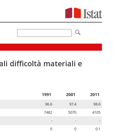
li difficoltà materiali e
1991
2001
2011
96.6
97.4
98.6
7482
5070
4105
-
-
-
0
0
0.1