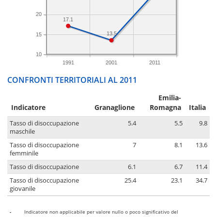
20
17.1
13.5
15
10
1991
2001
2011
CONFRONTI TERRITORIALI AL 2011
Emilia-
Indicatore
Granaglione
Romagna
Italia
Tasso di disoccupazione
5.4
5.5
9.8
maschile
Tasso di disoccupazione
7
8.1
13.6
femminile
Tasso di disoccupazione
6.1
6.7
11.4
Tasso di disoccupazione
25.4
23.1
34.7
giovanile
-
Indicatore non applicabile per valore nullo o poco significativo del