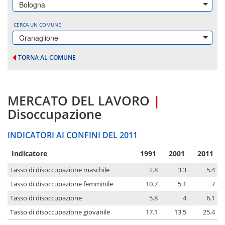
Bologna
CERCA UN COMUNE
Granaglione
TORNA AL COMUNE
MERCATO DEL LAVORO
|
Disoccupazione
INDICATORI AI CONFINI DEL 2011
Indicatore
1991
2001
2011
Tasso di disoccupazione maschile
2.8
3.3
5.4
Tasso di disoccupazione femminile
10.7
5.1
7
Tasso di disoccupazione
5.8
4
6.1
Tasso di disoccupazione giovanile
17.1
13.5
25.4