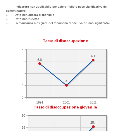
-
Indicatore non applicabile per valore nullo o poco significativo del
denominatore
..
Dato non ancora disponibile
...
Dato non rilevato
....
La mancanza o esiguità del fenomeno rende i valori non significativi
Tasso di disoccupazione
7
6.1
5.8
6
5
4
4
3
1991
2001
2011
Tasso di disoccupazione giovanile
30
25.4
25