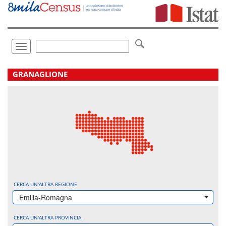
Vai
direttamente
a:
Contenuto
Ricerca
Toggle
navigation
.
GRANAGLIONE
CERCA UN'ALTRA REGIONE
Emilia-Romagna
CERCA UN'ALTRA PROVINCIA