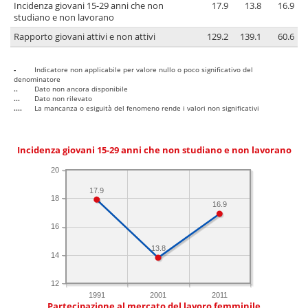
Incidenza giovani 15-29 anni che non
17.9
13.8
16.9
studiano e non lavorano
Rapporto giovani attivi e non attivi
129.2
139.1
60.6
-
Indicatore non applicabile per valore nullo o poco significativo del
denominatore
..
Dato non ancora disponibile
...
Dato non rilevato
....
La mancanza o esiguità del fenomeno rende i valori non significativi
Incidenza giovani 15-29 anni che non studiano e non lavorano
20
17.9
18
16.9
16
13.8
14
12
1991
2001
2011
Partecipazione al mercato del lavoro femminile