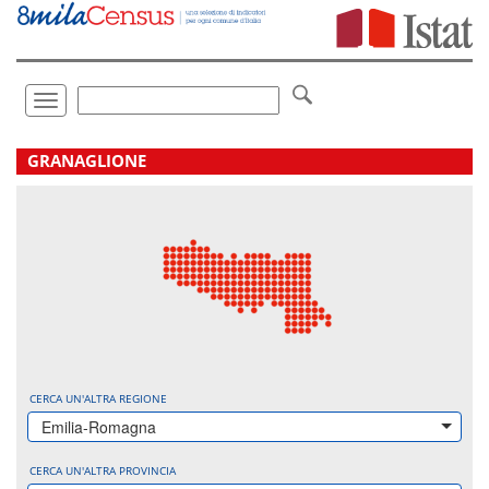
Vai
direttamente
a:
Contenuto
Ricerca
Toggle
navigation
.
GRANAGLIONE
CERCA UN'ALTRA REGIONE
Emilia-Romagna
CERCA UN'ALTRA PROVINCIA