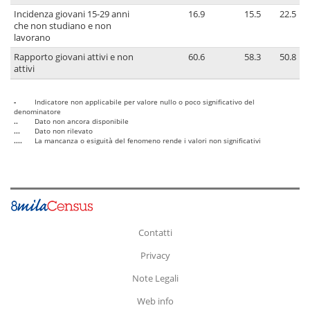
Incidenza giovani 15-29 anni
16.9
15.5
22.5
che non studiano e non
lavorano
Rapporto giovani attivi e non
60.6
58.3
50.8
attivi
-
Indicatore non applicabile per valore nullo o poco significativo del
denominatore
..
Dato non ancora disponibile
...
Dato non rilevato
....
La mancanza o esiguità del fenomeno rende i valori non significativi
Contatti
Privacy
Note Legali
Web info