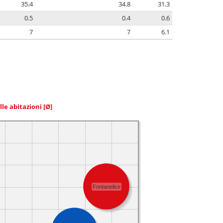
35.4
34.8
31.3
0.5
0.4
0.6
7
7
6.1
elle abitazioni
[Ø]
Fontanelice