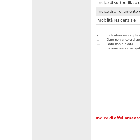
Indice di sottoutilizzo 
Indice di affollamento 
Mobilità residenziale
-
Indicatore non applica
..
Dato non ancora dispo
...
Dato non rilevato
....
La mancanza o esiguità
Indice di affollamento