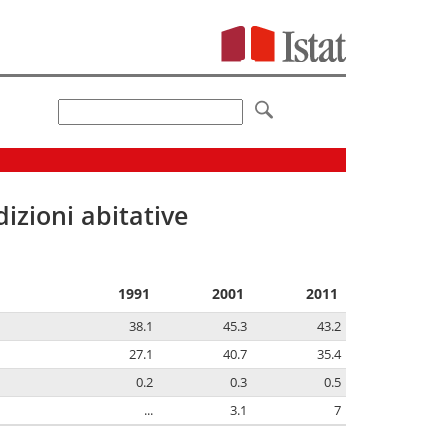
izioni abitative
1991
2001
2011
38.1
45.3
43.2
27.1
40.7
35.4
0.2
0.3
0.5
...
3.1
7