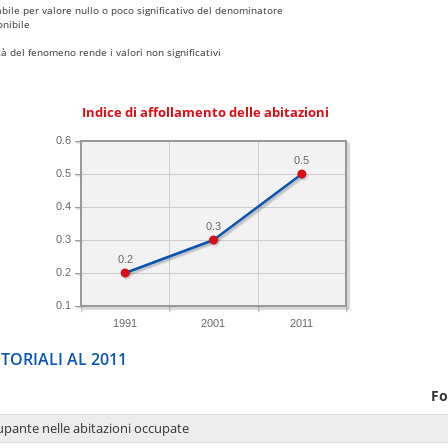
bile per valore nullo o poco significativo del denominatore
nibile
 del fenomeno rende i valori non significativi
Indice di affollamento delle abitazioni
0.6
0.5
0.5
0.4
0.3
0.3
0.2
0.2
0.1
1991
2001
2011
TORIALI AL 2011
Fo
upante nelle abitazioni occupate