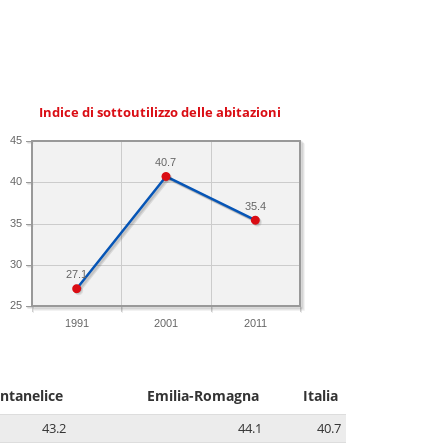
Indice di sottoutilizzo delle abitazioni
45
40.7
40
35.4
35
30
27.1
25
1991
2001
2011
ntanelice
Emilia-Romagna
Italia
43.2
44.1
40.7