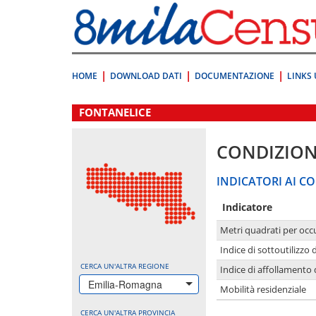
Vai
direttamente
a:
Contenuto
Ricerca
HOME
DOWNLOAD DATI
DOCUMENTAZIONE
LINKS 
.
FONTANELICE
CONDIZION
INDICATORI AI CO
Indicatore
Metri quadrati per occ
Indice di sottoutilizzo 
CERCA UN'ALTRA REGIONE
Indice di affollamento 
Emilia-Romagna
Mobilità residenziale
CERCA UN'ALTRA PROVINCIA