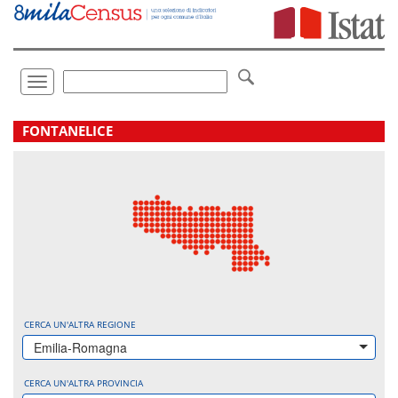
Vai
direttamente
a:
Contenuto
Ricerca
Toggle
navigation
.
FONTANELICE
CERCA UN'ALTRA REGIONE
Emilia-Romagna
CERCA UN'ALTRA PROVINCIA