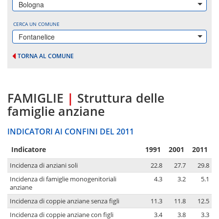
Bologna
CERCA UN COMUNE
Fontanelice
TORNA AL COMUNE
FAMIGLIE
|
Struttura delle
famiglie anziane
INDICATORI AI CONFINI DEL 2011
Indicatore
1991
2001
2011
Incidenza di anziani soli
22.8
27.7
29.8
Incidenza di famiglie monogenitoriali
4.3
3.2
5.1
anziane
Incidenza di coppie anziane senza figli
11.3
11.8
12.5
Incidenza di coppie anziane con figli
3.4
3.8
3.3