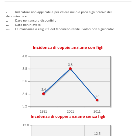
-
Indicatore non applicabile per valore nullo o poco significativo del
denominatore
..
Dato non ancora disponibile
...
Dato non rilevato
....
La mancanza o esiguità del fenomeno rende i valori non significativi
Incidenza di coppie anziane con figli
4.0
3.8
3.8
3.6
3.4
3.4
3.3
3.2
1991
2001
2011
Incidenza di coppie anziane senza figli
13.0
12.5