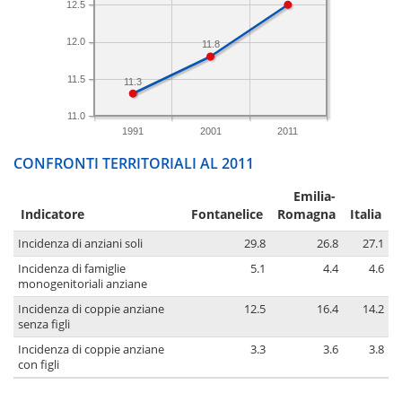
12.5
12.0
11.8
11.5
11.3
11.0
1991
2001
2011
CONFRONTI TERRITORIALI AL 2011
Emilia-
Indicatore
Fontanelice
Romagna
Italia
Incidenza di anziani soli
29.8
26.8
27.1
Incidenza di famiglie
5.1
4.4
4.6
monogenitoriali anziane
Incidenza di coppie anziane
12.5
16.4
14.2
senza figli
Incidenza di coppie anziane
3.3
3.6
3.8
con figli