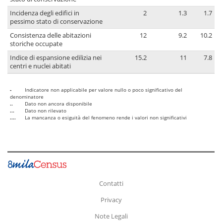
Incidenza degli edifici in
2
1.3
1.7
pessimo stato di conservazione
Consistenza delle abitazioni
12
9.2
10.2
storiche occupate
Indice di espansione edilizia nei
15.2
11
7.8
centri e nuclei abitati
-
Indicatore non applicabile per valore nullo o poco significativo del
denominatore
..
Dato non ancora disponibile
...
Dato non rilevato
....
La mancanza o esiguità del fenomeno rende i valori non significativi
Contatti
Privacy
Note Legali