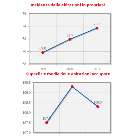
Incidenza delle abitazioni in proprietà
76
73.7
74
71.9
72
69.8
70
68
1991
2001
2011
Superficie media delle abitazioni occupate
109.5
109.0
108.3
108.5
108.0
107.5
107.5
107.0