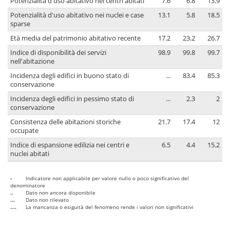
Potenzialità d'uso abitativo nei centri abitati
7.6
6.8
13.9
Potenzialità d'uso abitativo nei nuclei e case
13.1
5.8
18.5
sparse
Età media del patrimonio abitativo recente
17.2
23.2
26.7
Indice di disponibilità dei servizi
98.9
99.8
99.7
nell'abitazione
Incidenza degli edifici in buono stato di
...
83.4
85.3
conservazione
Incidenza degli edifici in pessimo stato di
...
2.3
2
conservazione
Consistenza delle abitazioni storiche
21.7
17.4
12
occupate
Indice di espansione edilizia nei centri e
6.5
4.4
15.2
nuclei abitati
-
Indicatore non applicabile per valore nullo o poco significativo del
denominatore
..
Dato non ancora disponibile
...
Dato non rilevato
....
La mancanza o esiguità del fenomeno rende i valori non significativi