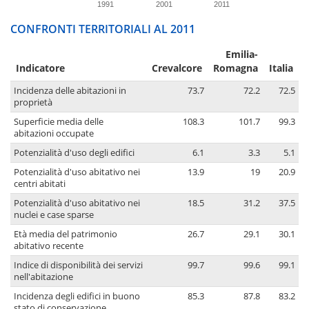
1991
2001
2011
CONFRONTI TERRITORIALI AL 2011
Emilia-
Indicatore
Crevalcore
Romagna
Italia
Incidenza delle abitazioni in
73.7
72.2
72.5
proprietà
Superficie media delle
108.3
101.7
99.3
abitazioni occupate
Potenzialità d'uso degli edifici
6.1
3.3
5.1
Potenzialità d'uso abitativo nei
13.9
19
20.9
centri abitati
Potenzialità d'uso abitativo nei
18.5
31.2
37.5
nuclei e case sparse
Età media del patrimonio
26.7
29.1
30.1
abitativo recente
Indice di disponibilità dei servizi
99.7
99.6
99.1
nell'abitazione
Incidenza degli edifici in buono
85.3
87.8
83.2
stato di conservazione