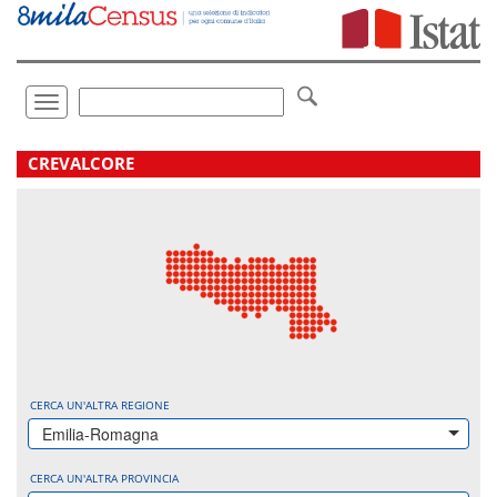
Vai
direttamente
a:
Contenuto
Ricerca
Toggle
navigation
.
CREVALCORE
CERCA UN'ALTRA REGIONE
Emilia-Romagna
CERCA UN'ALTRA PROVINCIA