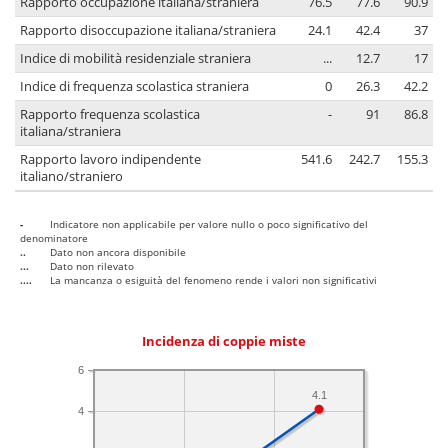
Rapporto occupazione italiana/straniera
76.5
77.6
90.9
Rapporto disoccupazione italiana/straniera
24.1
42.4
37
Indice di mobilità residenziale straniera
...
12.7
17
Indice di frequenza scolastica straniera
0
26.3
42.2
Rapporto frequenza scolastica
-
91
86.8
italiana/straniera
Rapporto lavoro indipendente
541.6
242.7
155.3
italiano/straniero
-
Indicatore non applicabile per valore nullo o poco significativo del
denominatore
..
Dato non ancora disponibile
...
Dato non rilevato
....
La mancanza o esiguità del fenomeno rende i valori non significativi
Incidenza di coppie miste
6
4.1
4