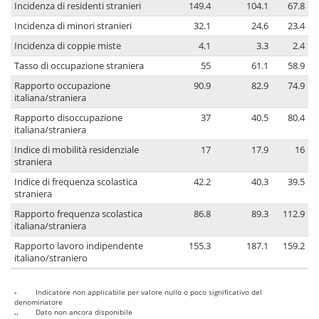
Incidenza di residenti stranieri
149.4
104.1
67.8
Incidenza di minori stranieri
32.1
24.6
23.4
Incidenza di coppie miste
4.1
3.3
2.4
Tasso di occupazione straniera
55
61.1
58.9
Rapporto occupazione
90.9
82.9
74.9
italiana/straniera
Rapporto disoccupazione
37
40.5
80.4
italiana/straniera
Indice di mobilità residenziale
17
17.9
16
straniera
Indice di frequenza scolastica
42.2
40.3
39.5
straniera
Rapporto frequenza scolastica
86.8
89.3
112.9
italiana/straniera
Rapporto lavoro indipendente
155.3
187.1
159.2
italiano/straniero
-
Indicatore non applicabile per valore nullo o poco significativo del
denominatore
..
Dato non ancora disponibile