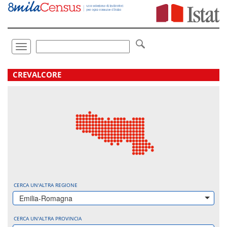
Vai
direttamente
a:
Contenuto
Ricerca
Toggle
navigation
.
CREVALCORE
CERCA UN'ALTRA REGIONE
Emilia-Romagna
CERCA UN'ALTRA PROVINCIA