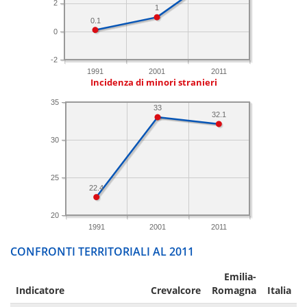
2
1
0.1
0
-2
1991
2001
2011
Incidenza di minori stranieri
35
33
32.1
30
25
22.4
20
1991
2001
2011
CONFRONTI TERRITORIALI AL 2011
Emilia-
Indicatore
Crevalcore
Romagna
Italia