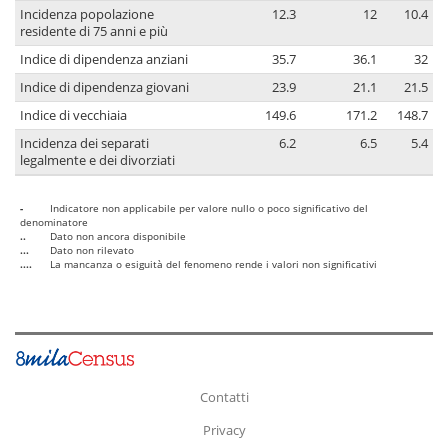
Incidenza popolazione
12.3
12
10.4
residente di 75 anni e più
Indice di dipendenza anziani
35.7
36.1
32
Indice di dipendenza giovani
23.9
21.1
21.5
Indice di vecchiaia
149.6
171.2
148.7
Incidenza dei separati
6.2
6.5
5.4
legalmente e dei divorziati
-
Indicatore non applicabile per valore nullo o poco significativo del
denominatore
..
Dato non ancora disponibile
...
Dato non rilevato
....
La mancanza o esiguità del fenomeno rende i valori non significativi
Contatti
Privacy