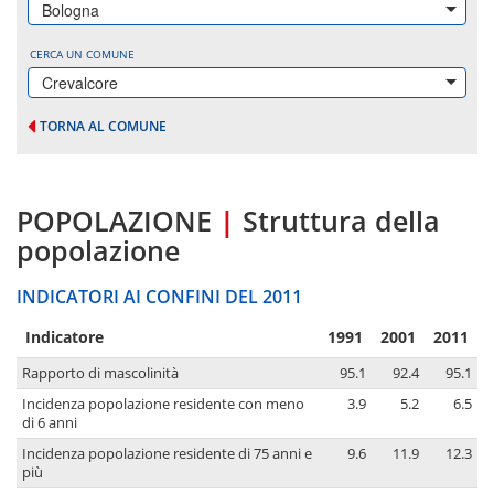
Bologna
CERCA UN COMUNE
Crevalcore
TORNA AL COMUNE
POPOLAZIONE
|
Struttura della
popolazione
INDICATORI AI CONFINI DEL 2011
Indicatore
1991
2001
2011
Rapporto di mascolinità
95.1
92.4
95.1
Incidenza popolazione residente con meno
3.9
5.2
6.5
di 6 anni
Incidenza popolazione residente di 75 anni e
9.6
11.9
12.3
più