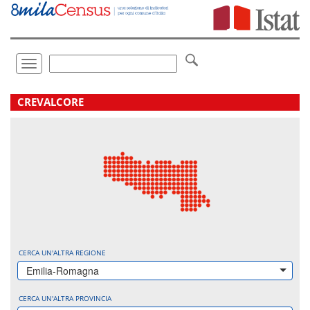
Vai
direttamente
a:
Contenuto
Ricerca
Toggle
navigation
.
CREVALCORE
CERCA UN'ALTRA REGIONE
Emilia-Romagna
CERCA UN'ALTRA PROVINCIA