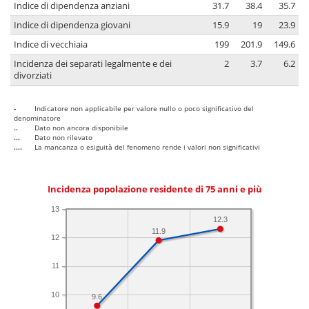
Indice di dipendenza anziani
31.7
38.4
35.7
Indice di dipendenza giovani
15.9
19
23.9
Indice di vecchiaia
199
201.9
149.6
Incidenza dei separati legalmente e dei
2
3.7
6.2
divorziati
-
Indicatore non applicabile per valore nullo o poco significativo del
denominatore
..
Dato non ancora disponibile
...
Dato non rilevato
....
La mancanza o esiguità del fenomeno rende i valori non significativi
Incidenza popolazione residente di 75 anni e più
13
12.3
11.9
12
11
10
9.6