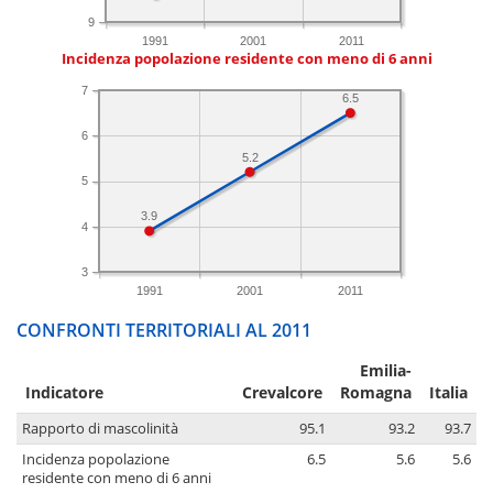
9
1991
2001
2011
Incidenza popolazione residente con meno di 6 anni
7
6.5
6
5.2
5
3.9
4
3
1991
2001
2011
CONFRONTI TERRITORIALI AL 2011
Emilia-
Indicatore
Crevalcore
Romagna
Italia
Rapporto di mascolinità
95.1
93.2
93.7
Incidenza popolazione
6.5
5.6
5.6
residente con meno di 6 anni