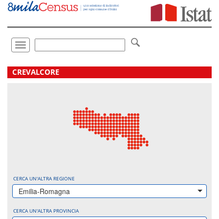
Vai
direttamente
a:
Contenuto
Ricerca
Toggle
navigation
.
CREVALCORE
CERCA UN'ALTRA REGIONE
Emilia-Romagna
CERCA UN'ALTRA PROVINCIA