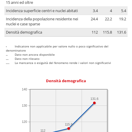
15 anni ed oltre
Incidenza superficie centri e nuclei abitati
3.4
4
5.4
Incidenza della popolazione residente nei
24.4
22.2
19.2
nuclei e case sparse
Densità demografica
112
115.8
131.6
-
Indicatore non applicabile per valore nullo o poco significativo del
denominatore
..
Dato non ancora disponibile
...
Dato non rilevato
....
La mancanza o esiguità del fenomeno rende i valori non significativi
Densità demografica
140
131.6
130
120
115.8
112