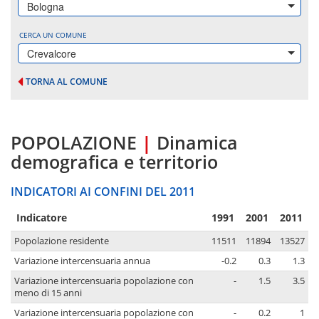
Bologna
CERCA UN COMUNE
Crevalcore
TORNA AL COMUNE
POPOLAZIONE
|
Dinamica
demografica e territorio
INDICATORI AI CONFINI DEL 2011
Indicatore
1991
2001
2011
Popolazione residente
11511
11894
13527
Variazione intercensuaria annua
-0.2
0.3
1.3
Variazione intercensuaria popolazione con
-
1.5
3.5
meno di 15 anni
Variazione intercensuaria popolazione con
-
0.2
1