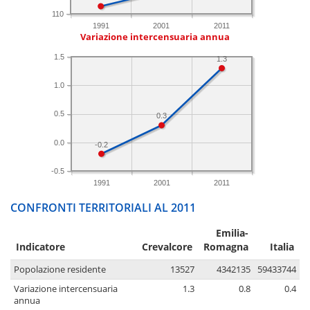
110
1991
2001
2011
Variazione intercensuaria annua
1.5
1.3
1.0
0.5
0.3
0.0
-0.2
-0.5
1991
2001
2011
CONFRONTI TERRITORIALI AL 2011
Emilia-
Indicatore
Crevalcore
Romagna
Italia
Popolazione residente
13527
4342135
59433744
Variazione intercensuaria
1.3
0.8
0.4
annua