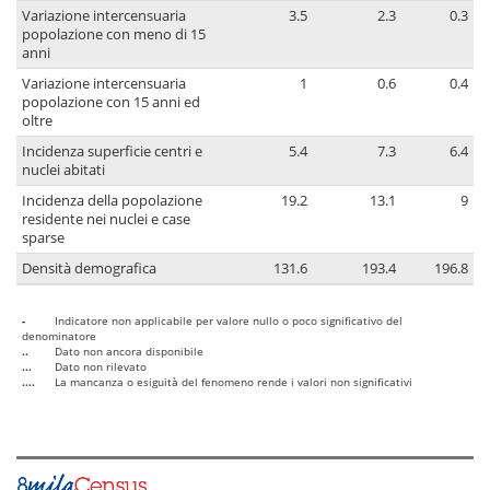
Variazione intercensuaria
3.5
2.3
0.3
popolazione con meno di 15
anni
Variazione intercensuaria
1
0.6
0.4
popolazione con 15 anni ed
oltre
Incidenza superficie centri e
5.4
7.3
6.4
nuclei abitati
Incidenza della popolazione
19.2
13.1
9
residente nei nuclei e case
sparse
Densità demografica
131.6
193.4
196.8
-
Indicatore non applicabile per valore nullo o poco significativo del
denominatore
..
Dato non ancora disponibile
...
Dato non rilevato
....
La mancanza o esiguità del fenomeno rende i valori non significativi