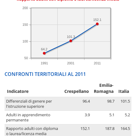
200
152.1
150
101.3
100
64.2
50
1991
2001
2011
CONFRONTI TERRITORIALI AL 2011
Emilia-
Indicatore
Crespellano
Romagna
Italia
Differenziali di genere per
96.4
98.7
101.5
l'istruzione superiore
Adulti in apprendimento
3.9
5.1
5.2
permanente
Rapporto adulti con diploma
152.1
187.8
164.5
o laurea/licenza media