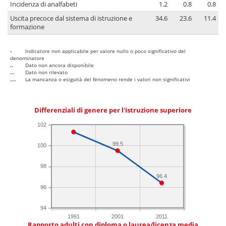
Incidenza di analfabeti
1.2
0.8
0.8
Uscita precoce dal sistema di istruzione e
34.6
23.6
11.4
formazione
-
Indicatore non applicabile per valore nullo o poco significativo del
denominatore
..
Dato non ancora disponibile
...
Dato non rilevato
....
La mancanza o esiguità del fenomeno rende i valori non significativi
Differenziali di genere per l'istruzione superiore
102
99.5
100
98
96.4
96
94
1991
2001
2011
Rapporto adulti con diploma o laurea/licenza media