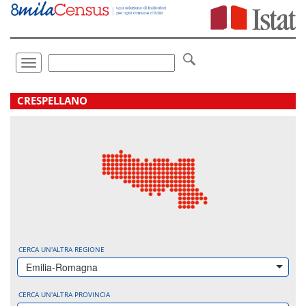
Vai
direttamente
a:
Contenuto
Ricerca
Toggle
navigation
.
CRESPELLANO
CERCA UN'ALTRA REGIONE
Emilia-Romagna
CERCA UN'ALTRA PROVINCIA