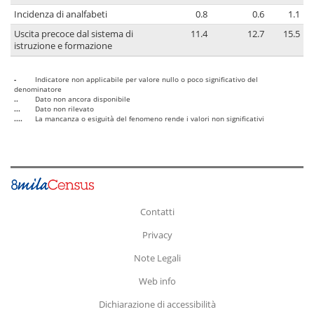
Incidenza di analfabeti
0.8
0.6
1.1
Uscita precoce dal sistema di
11.4
12.7
15.5
istruzione e formazione
-
Indicatore non applicabile per valore nullo o poco significativo del
denominatore
..
Dato non ancora disponibile
...
Dato non rilevato
....
La mancanza o esiguità del fenomeno rende i valori non significativi
Contatti
Privacy
Note Legali
Web info
Dichiarazione di accessibilità