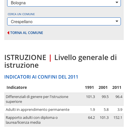
Bologna
CERCA UN COMUNE
Crespellano
TORNA AL COMUNE
ISTRUZIONE
|
Livello generale di
istruzione
INDICATORI AI CONFINI DEL 2011
Indicatore
1991
2001
2011
Differenziali di genere per l'istruzione
101.3
99.5
96.4
superiore
Adulti in apprendimento permanente
1.9
5.8
3.9
Rapporto adulti con diploma o
64.2
101.3
152.1
laurea/licenza media