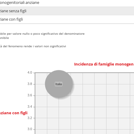
monogenitoriali anziane
iane senza figli
iane con figli
bile per valore nullo o poco significativo del denominatore
nibile
 del fenomeno rende i valori non significativi
Incidenza di famiglie monogen
4.0
3.8
Italia
3.6
3.4
ziane con figli
3.2
3.0