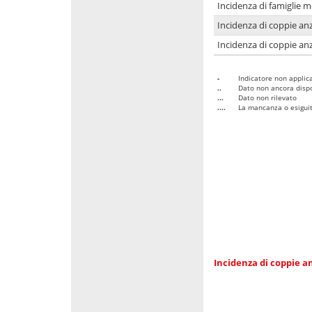
Incidenza di famiglie 
Incidenza di coppie anz
Incidenza di coppie anz
-
Indicatore non applica
..
Dato non ancora dispo
...
Dato non rilevato
....
La mancanza o esiguità
Incidenza di coppie an