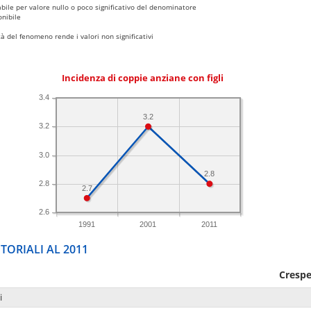
bile per valore nullo o poco significativo del denominatore
nibile
 del fenomeno rende i valori non significativi
Incidenza di coppie anziane con figli
3.4
3.2
3.2
3.0
2.8
2.8
2.7
2.6
1991
2001
2011
TORIALI AL 2011
Crespe
i