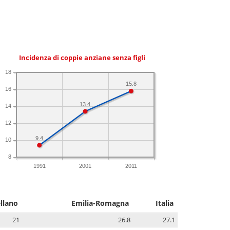
Incidenza di coppie anziane senza figli
18
15.8
16
13.4
14
12
9.4
10
8
1991
2001
2011
llano
Emilia-Romagna
Italia
21
26.8
27.1