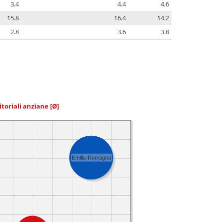
3.4
4.4
4.6
15.8
16.4
14.2
2.8
3.6
3.8
itoriali anziane
[Ø]
Emilia-Romagna