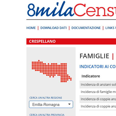
Vai
direttamente
a:
Contenuto
Ricerca
HOME
DOWNLOAD DATI
DOCUMENTAZIONE
LINKS 
.
CRESPELLANO
FAMIGLIE
|
INDICATORI AI CO
Indicatore
Incidenza di anziani sol
Incidenza di famiglie 
CERCA UN'ALTRA REGIONE
Incidenza di coppie anz
Emilia-Romagna
Incidenza di coppie anz
CERCA UN'ALTRA PROVINCIA