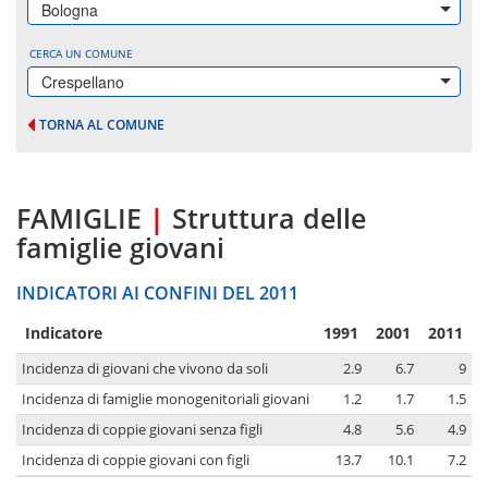
Bologna
CERCA UN COMUNE
Crespellano
TORNA AL COMUNE
FAMIGLIE
|
Struttura delle
famiglie giovani
INDICATORI AI CONFINI DEL 2011
Indicatore
1991
2001
2011
Incidenza di giovani che vivono da soli
2.9
6.7
9
Incidenza di famiglie monogenitoriali giovani
1.2
1.7
1.5
Incidenza di coppie giovani senza figli
4.8
5.6
4.9
Incidenza di coppie giovani con figli
13.7
10.1
7.2