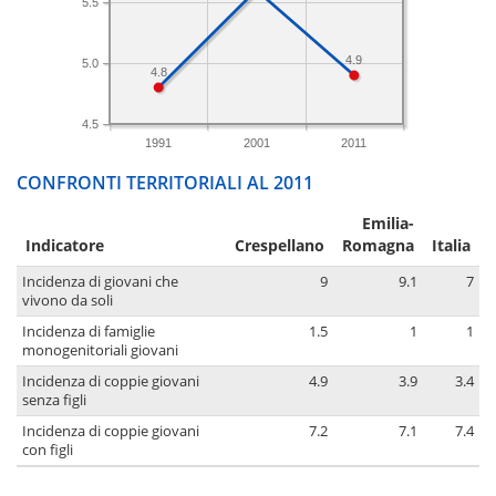
5.5
4.9
5.0
4.8
4.5
1991
2001
2011
CONFRONTI TERRITORIALI AL 2011
Emilia-
Indicatore
Crespellano
Romagna
Italia
Incidenza di giovani che
9
9.1
7
vivono da soli
Incidenza di famiglie
1.5
1
1
monogenitoriali giovani
Incidenza di coppie giovani
4.9
3.9
3.4
senza figli
Incidenza di coppie giovani
7.2
7.1
7.4
con figli