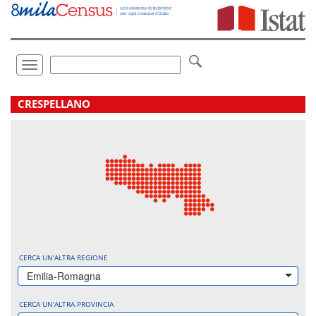
Vai
direttamente
a:
Contenuto
Ricerca
Toggle
navigation
.
CRESPELLANO
CERCA UN'ALTRA REGIONE
Emilia-Romagna
CERCA UN'ALTRA PROVINCIA