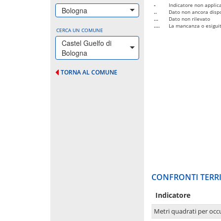
-
Indicatore non applica
Bologna
..
Dato non ancora dispo
...
Dato non rilevato
....
La mancanza o esiguità
CERCA UN COMUNE
Castel Guelfo di
Bologna
TORNA AL COMUNE
CONFRONTI TERRI
Indicatore
Metri quadrati per occ