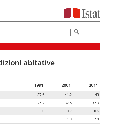
izioni abitative
1991
2001
2011
37.6
41.2
43
25.2
32.5
32.9
0
0.7
0.6
...
4.3
7.4