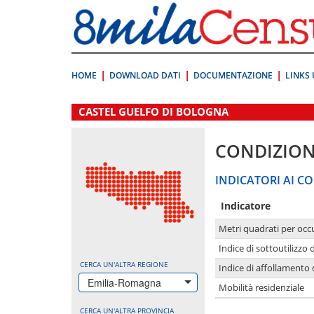
Vai
direttamente
a:
Contenuto
Ricerca
HOME
DOWNLOAD DATI
DOCUMENTAZIONE
LINKS 
.
CASTEL GUELFO DI BOLOGNA
CONDIZION
INDICATORI AI CO
Indicatore
Metri quadrati per occ
Indice di sottoutilizzo 
CERCA UN'ALTRA REGIONE
Indice di affollamento 
Emilia-Romagna
Mobilità residenziale
CERCA UN'ALTRA PROVINCIA