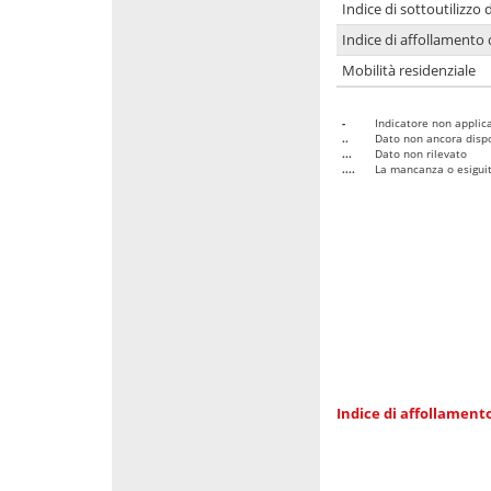
Indice di sottoutilizzo 
Indice di affollamento 
Mobilità residenziale
-
Indicatore non applica
..
Dato non ancora dispo
...
Dato non rilevato
....
La mancanza o esiguità
Indice di affollamento