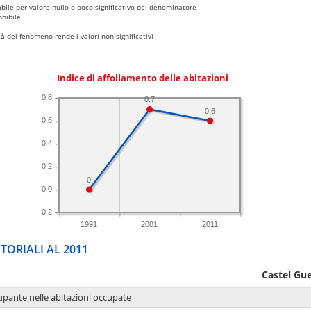
bile per valore nullo o poco significativo del denominatore
nibile
 del fenomeno rende i valori non significativi
Indice di affollamento delle abitazioni
0.8
0.7
0.6
0.6
0.4
0.2
0
0.0
-0.2
1991
2001
2011
TORIALI AL 2011
Castel Gue
upante nelle abitazioni occupate