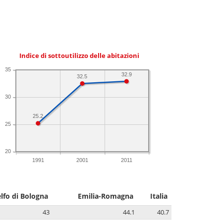
Indice di sottoutilizzo delle abitazioni
35
32.9
32.5
30
25.2
25
20
1991
2001
2011
lfo di Bologna
Emilia-Romagna
Italia
43
44.1
40.7