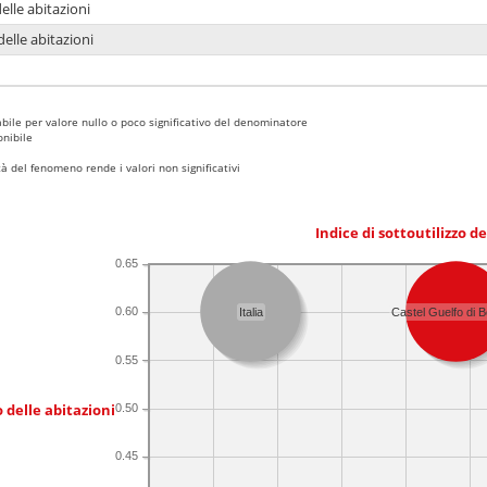
delle abitazioni
delle abitazioni
bile per valore nullo o poco significativo del denominatore
nibile
 del fenomeno rende i valori non significativi
Indice di sottoutilizzo d
0.65
0.60
Italia
Castel Guelfo di 
0.55
 delle abitazioni
0.50
0.45