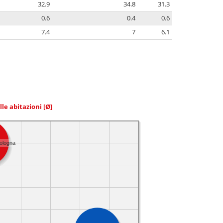
32.9
34.8
31.3
0.6
0.4
0.6
7.4
7
6.1
elle abitazioni
[Ø]
Bologna