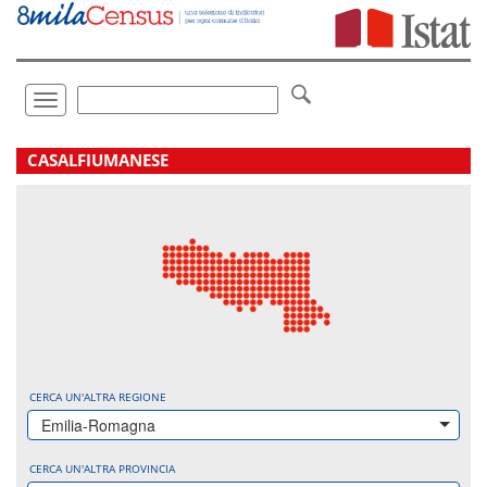
Vai
direttamente
a:
Contenuto
Ricerca
Toggle
navigation
.
CASALFIUMANESE
CERCA UN'ALTRA REGIONE
Emilia-Romagna
CERCA UN'ALTRA PROVINCIA