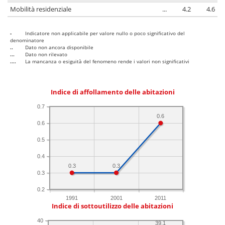
Mobilità residenziale
...
4.2
4.6
-
Indicatore non applicabile per valore nullo o poco significativo del
denominatore
..
Dato non ancora disponibile
...
Dato non rilevato
....
La mancanza o esiguità del fenomeno rende i valori non significativi
Indice di affollamento delle abitazioni
0.7
0.6
0.6
0.5
0.4
0.3
0.3
0.3
0.2
1991
2001
2011
Indice di sottoutilizzo delle abitazioni
40
39.1