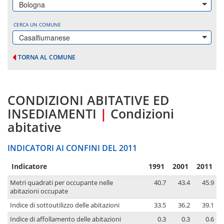
Bologna
CERCA UN COMUNE
Casalfiumanese
TORNA AL COMUNE
CONDIZIONI ABITATIVE ED
INSEDIAMENTI
|
Condizioni
abitative
INDICATORI AI CONFINI DEL 2011
Indicatore
1991
2001
2011
Metri quadrati per occupante nelle
40.7
43.4
45.9
abitazioni occupate
Indice di sottoutilizzo delle abitazioni
33.5
36.2
39.1
Indice di affollamento delle abitazioni
0.3
0.3
0.6