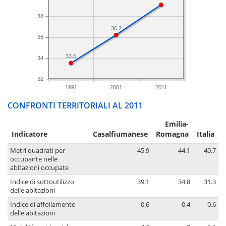
38
36.2
36
33.5
34
32
1991
2001
2011
CONFRONTI TERRITORIALI AL 2011
Emilia-
Indicatore
Casalfiumanese
Romagna
Italia
Metri quadrati per
45.9
44.1
40.7
occupante nelle
abitazioni occupate
Indice di sottoutilizzo
39.1
34.8
31.3
delle abitazioni
Indice di affollamento
0.6
0.4
0.6
delle abitazioni