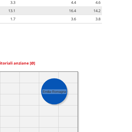
3.3
4.4
4.6
13.1
16.4
14.2
1.7
3.6
3.8
itoriali anziane
[Ø]
Emilia-Romagna