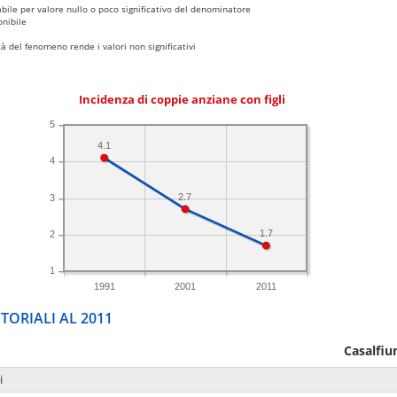
bile per valore nullo o poco significativo del denominatore
nibile
 del fenomeno rende i valori non significativi
Incidenza di coppie anziane con figli
5
4.1
4
2.7
3
1.7
2
1
1991
2001
2011
TORIALI AL 2011
Casalfi
i