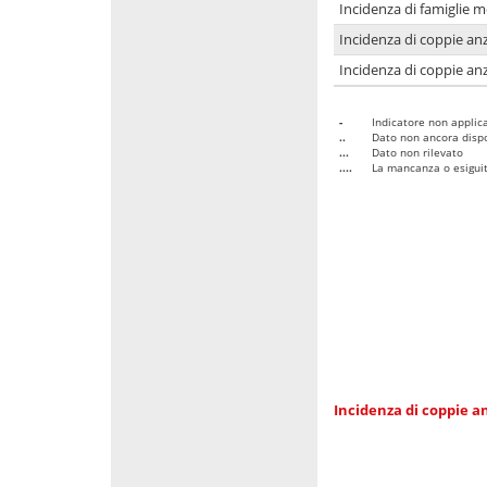
Incidenza di famiglie 
Incidenza di coppie anz
Incidenza di coppie anz
-
Indicatore non applica
..
Dato non ancora dispo
...
Dato non rilevato
....
La mancanza o esiguità
Incidenza di coppie an