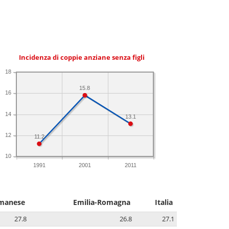
Incidenza di coppie anziane senza figli
18
15.8
16
14
13.1
12
11.2
10
1991
2001
2011
umanese
Emilia-Romagna
Italia
27.8
26.8
27.1