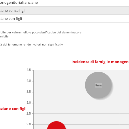
monogenitoriali anziane
iane senza figli
iane con figli
bile per valore nullo o poco significativo del denominatore
nibile
 del fenomeno rende i valori non significativi
Incidenza di famiglie monogen
4.5
4.0
Italia
3.5
3.0
ziane con figli
2.5
2.0