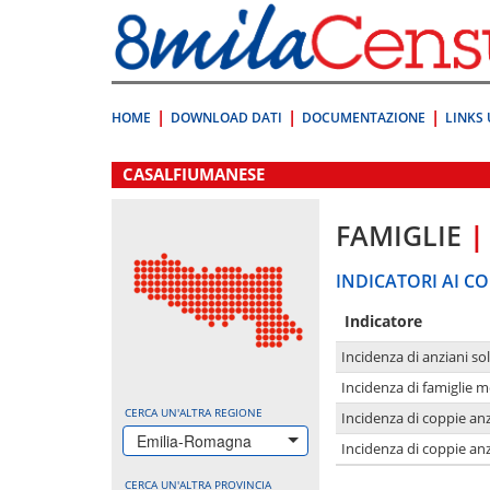
Vai
direttamente
a:
Contenuto
Ricerca
HOME
DOWNLOAD DATI
DOCUMENTAZIONE
LINKS 
.
CASALFIUMANESE
FAMIGLIE
|
INDICATORI AI CO
Indicatore
Incidenza di anziani sol
Incidenza di famiglie 
CERCA UN'ALTRA REGIONE
Incidenza di coppie anz
Emilia-Romagna
Incidenza di coppie anz
CERCA UN'ALTRA PROVINCIA