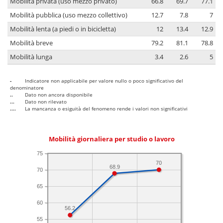
Mobilità privata (uso mezzo privato)
66.8
69.7
77.1
Mobilità pubblica (uso mezzo collettivo)
12.7
7.8
7
Mobilità lenta (a piedi o in bicicletta)
12
13.4
12.9
Mobilità breve
79.2
81.1
78.8
Mobilità lunga
3.4
2.6
5
-
Indicatore non applicabile per valore nullo o poco significativo del
denominatore
..
Dato non ancora disponibile
...
Dato non rilevato
....
La mancanza o esiguità del fenomeno rende i valori non significativi
Mobilità giornaliera per studio o lavoro
75
70
68.9
70
65
60
56.2
55