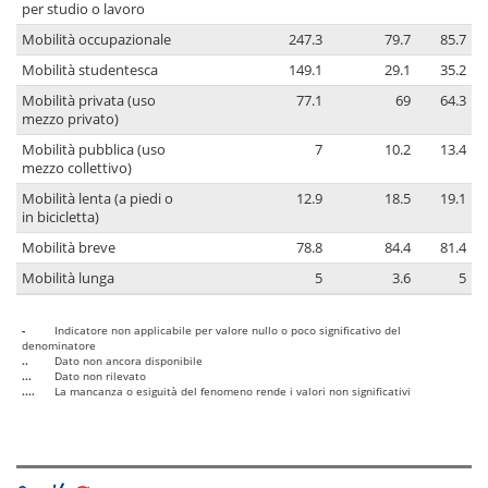
per studio o lavoro
Mobilità occupazionale
247.3
79.7
85.7
Mobilità studentesca
149.1
29.1
35.2
Mobilità privata (uso
77.1
69
64.3
mezzo privato)
Mobilità pubblica (uso
7
10.2
13.4
mezzo collettivo)
Mobilità lenta (a piedi o
12.9
18.5
19.1
in bicicletta)
Mobilità breve
78.8
84.4
81.4
Mobilità lunga
5
3.6
5
-
Indicatore non applicabile per valore nullo o poco significativo del
denominatore
..
Dato non ancora disponibile
...
Dato non rilevato
....
La mancanza o esiguità del fenomeno rende i valori non significativi