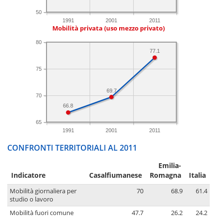
50
1991
2001
2011
Mobilità privata (uso mezzo privato)
80
77.1
75
69.7
70
66.8
65
1991
2001
2011
CONFRONTI TERRITORIALI AL 2011
Emilia-
Indicatore
Casalfiumanese
Romagna
Italia
Mobilità giornaliera per
70
68.9
61.4
studio o lavoro
Mobilità fuori comune
47.7
26.2
24.2