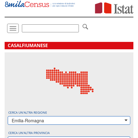
Vai
direttamente
a:
Contenuto
Ricerca
Toggle
navigation
.
CASALFIUMANESE
CERCA UN'ALTRA REGIONE
Emilia-Romagna
CERCA UN'ALTRA PROVINCIA