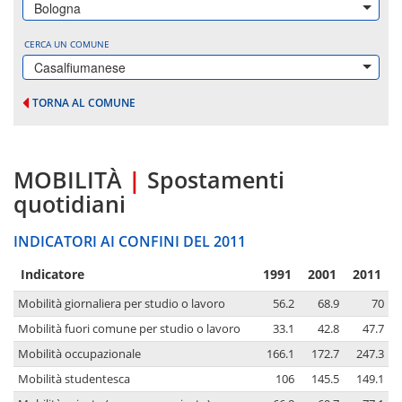
Bologna
CERCA UN COMUNE
Casalfiumanese
TORNA AL COMUNE
MOBILITÀ
|
Spostamenti
quotidiani
INDICATORI AI CONFINI DEL 2011
Indicatore
1991
2001
2011
Mobilità giornaliera per studio o lavoro
56.2
68.9
70
Mobilità fuori comune per studio o lavoro
33.1
42.8
47.7
Mobilità occupazionale
166.1
172.7
247.3
Mobilità studentesca
106
145.5
149.1