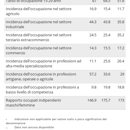
Tasso di occupazione 15-29 anni
67
64.5
51.6
Incidenza dell'occupazione nel settore
16.9
15.4
11.7
agricolo
Incidenza dell'occupazione nel settore
44.3
43.8
35.8
industriale
Incidenza dell'occupazione nel settore
24.5
25.4
35.2
terziario extracommercio
Incidenza dell'occupazione nel settore
14.3
15.5
17.2
commercio
Incidenza dell'occupazione in professioni ad
11.1
25.6
26.4
alta-media specializzazione
Incidenza dell'occupazione in professioni
57.2
33.6
29
artigiane, operaie o agricole
Incidenza dell'occupazione in professioni a
9.8
19.8
18.8
basso livello di competenza
Rapporto occupati indipendenti
146.9
175.7
173
maschi/femmine
-
Indicatore non applicabile per valore nullo o poco significativo del
denominatore
..
Dato non ancora disponibile