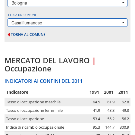
Bologna
CERCA UN COMUNE
Casalfiumanese
TORNA AL COMUNE
MERCATO DEL LAVORO
|
Occupazione
INDICATORI AI CONFINI DEL 2011
Indicatore
1991
2001
2011
Tasso di occupazione maschile
64.5
61.9
62.8
Tasso di occupazione femminile
41.9
48.3
49.8
Tasso di occupazione
53.4
55.2
56.2
Indice di ricambio occupazionale
95.3
144.7
300.9