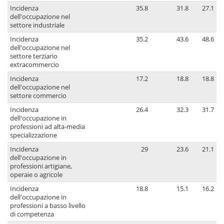
Incidenza
35.8
31.8
27.1
dell'occupazione nel
settore industriale
Incidenza
35.2
43.6
48.6
dell'occupazione nel
settore terziario
extracommercio
Incidenza
17.2
18.8
18.8
dell'occupazione nel
settore commercio
Incidenza
26.4
32.3
31.7
dell'occupazione in
professioni ad alta-media
specializzazione
Incidenza
29
23.6
21.1
dell'occupazione in
professioni artigiane,
operaie o agricole
Incidenza
18.8
15.1
16.2
dell'occupazione in
professioni a basso livello
di competenza