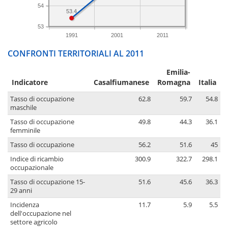
54
53.4
53
1991
2001
2011
CONFRONTI TERRITORIALI AL 2011
Emilia-
Indicatore
Casalfiumanese
Romagna
Italia
Tasso di occupazione
62.8
59.7
54.8
maschile
Tasso di occupazione
49.8
44.3
36.1
femminile
Tasso di occupazione
56.2
51.6
45
Indice di ricambio
300.9
322.7
298.1
occupazionale
Tasso di occupazione 15-
51.6
45.6
36.3
29 anni
Incidenza
11.7
5.9
5.5
dell'occupazione nel
settore agricolo