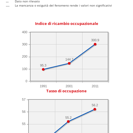
...
Dato non rilevato
....
La mancanza o esiguità del fenomeno rende i valori non significativi
Indice di ricambio occupazionale
400
300.9
300
200
144.7
95.3
100
0
1991
2001
2011
Tasso di occupazione
57
56.2
56
55.2
55