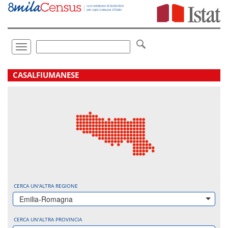
Vai
direttamente
a:
Contenuto
Ricerca
Toggle
navigation
.
CASALFIUMANESE
CERCA UN'ALTRA REGIONE
Emilia-Romagna
CERCA UN'ALTRA PROVINCIA