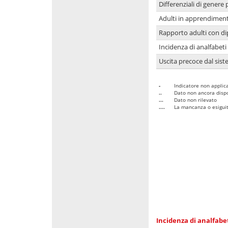
Differenziali di genere 
Adulti in apprendime
Rapporto adulti con di
Incidenza di analfabeti
Uscita precoce dal sist
-
Indicatore non applica
..
Dato non ancora dispo
...
Dato non rilevato
....
La mancanza o esiguità
Incidenza di analfabe