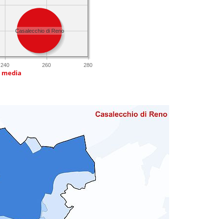
Casalecchio di Reno
240
260
280
a media