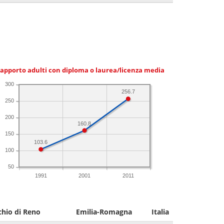
apporto adulti con diploma o laurea/licenza media
300
256.7
250
200
160.8
150
103.6
100
50
1991
2001
2011
chio di Reno
Emilia-Romagna
Italia