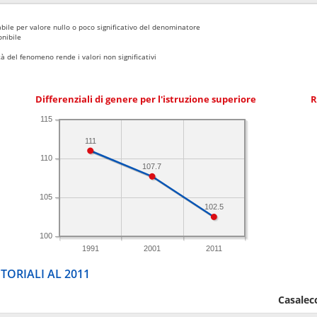
bile per valore nullo o poco significativo del denominatore
nibile
 del fenomeno rende i valori non significativi
Differenziali di genere per l'istruzione superiore
R
115
111
110
107.7
105
102.5
100
1991
2001
2011
TORIALI AL 2011
Casalec