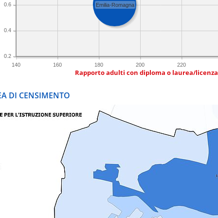
0.6
Emilia-Romagna
0.4
0.2
140
160
180
200
220
Rapporto adulti con diploma o laurea/licenz
REA DI CENSIMENTO