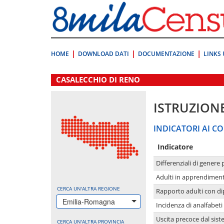
Vai
direttamente
a:
Contenuto
Ricerca
HOME
DOWNLOAD DATI
DOCUMENTAZIONE
LINKS 
.
CASALECCHIO DI RENO
ISTRUZION
INDICATORI AI CO
Indicatore
Differenziali di genere 
Adulti in apprendime
CERCA UN'ALTRA REGIONE
Rapporto adulti con di
Emilia-Romagna
Incidenza di analfabeti
Uscita precoce dal sist
CERCA UN'ALTRA PROVINCIA