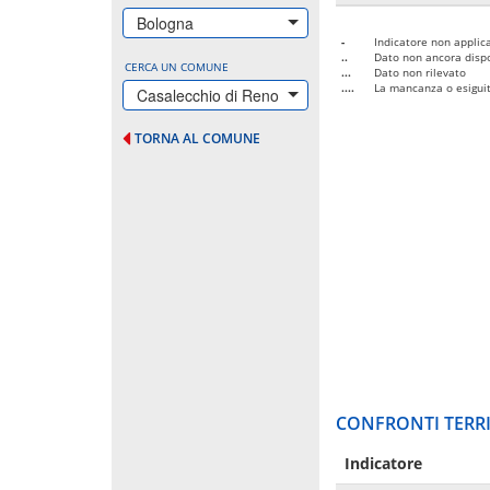
Bologna
-
Indicatore non applica
..
Dato non ancora dispo
CERCA UN COMUNE
...
Dato non rilevato
....
La mancanza o esiguità
Casalecchio di Reno
TORNA AL COMUNE
CONFRONTI TERRI
Indicatore