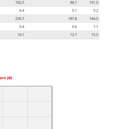
102.5
98.7
101.5
6.4
5.1
5.2
256.7
187.8
164.5
0.4
0.6
1.1
10.1
12.7
15.5
iore
[Ø]