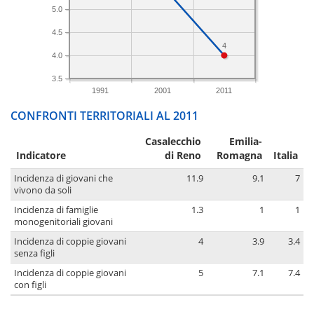
5.0
4.5
4
4.0
3.5
1991
2001
2011
CONFRONTI TERRITORIALI AL 2011
Casalecchio
Emilia-
Indicatore
di Reno
Romagna
Italia
Incidenza di giovani che
11.9
9.1
7
vivono da soli
Incidenza di famiglie
1.3
1
1
monogenitoriali giovani
Incidenza di coppie giovani
4
3.9
3.4
senza figli
Incidenza di coppie giovani
5
7.1
7.4
con figli