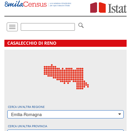
Vai
direttamente
a:
Contenuto
Ricerca
Toggle
navigation
.
CASALECCHIO DI RENO
CERCA UN'ALTRA REGIONE
Emilia-Romagna
CERCA UN'ALTRA PROVINCIA