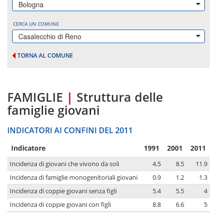
Bologna
CERCA UN COMUNE
Casalecchio di Reno
TORNA AL COMUNE
FAMIGLIE
|
Struttura delle
famiglie giovani
INDICATORI AI CONFINI DEL 2011
Indicatore
1991
2001
2011
Incidenza di giovani che vivono da soli
4.5
8.5
11.9
Incidenza di famiglie monogenitoriali giovani
0.9
1.2
1.3
Incidenza di coppie giovani senza figli
5.4
5.5
4
Incidenza di coppie giovani con figli
8.8
6.6
5