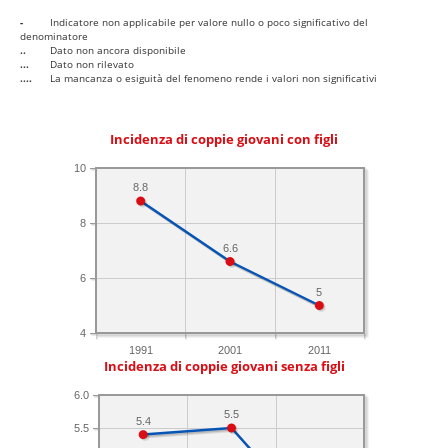
-
Indicatore non applicabile per valore nullo o poco significativo del
denominatore
..
Dato non ancora disponibile
...
Dato non rilevato
....
La mancanza o esiguità del fenomeno rende i valori non significativi
Incidenza di coppie giovani con figli
10
8.8
8
6.6
6
5
4
1991
2001
2011
Incidenza di coppie giovani senza figli
6.0
5.5
5.4
5.5