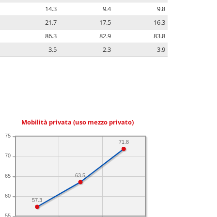
14.3
9.4
9.8
21.7
17.5
16.3
86.3
82.9
83.8
3.5
2.3
3.9
Mobilità privata (uso mezzo privato)
75
71.8
70
63.5
65
60
57.3
55