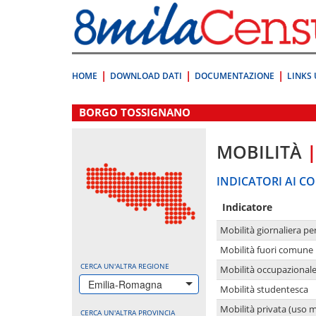
Vai
direttamente
a:
Contenuto
Ricerca
HOME
DOWNLOAD DATI
DOCUMENTAZIONE
LINKS 
.
BORGO TOSSIGNANO
MOBILITÀ
INDICATORI AI CO
Indicatore
Mobilità giornaliera pe
Mobilità fuori comune 
CERCA UN'ALTRA REGIONE
Mobilità occupazional
Emilia-Romagna
Mobilità studentesca
Mobilità privata (uso 
CERCA UN'ALTRA PROVINCIA