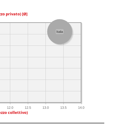
zzo privato)
[Ø]
Italia
12.0
12.5
13.0
13.5
14.0
zzo collettivo)