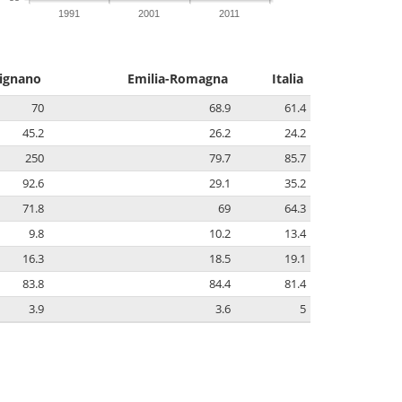
1991
2001
2011
ignano
Emilia-Romagna
Italia
70
68.9
61.4
45.2
26.2
24.2
250
79.7
85.7
92.6
29.1
35.2
71.8
69
64.3
9.8
10.2
13.4
16.3
18.5
19.1
83.8
84.4
81.4
3.9
3.6
5