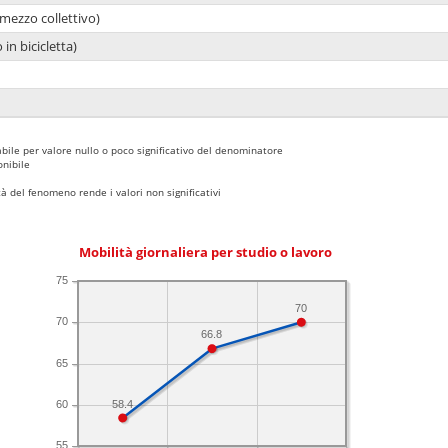
mezzo collettivo)
 in bicicletta)
bile per valore nullo o poco significativo del denominatore
nibile
 del fenomeno rende i valori non significativi
Mobilità giornaliera per studio o lavoro
75
70
70
66.8
65
58.4
60
55