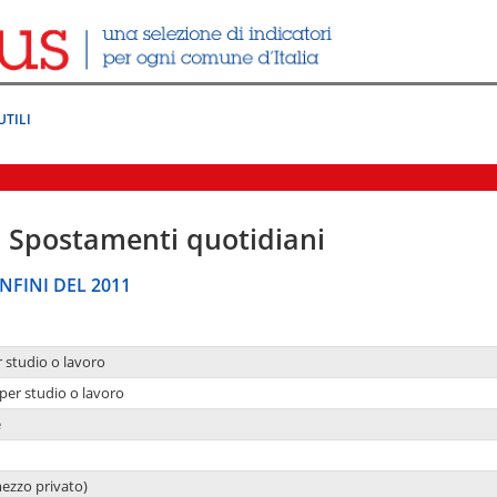
UTILI
|
Spostamenti quotidiani
NFINI DEL 2011
r studio o lavoro
per studio o lavoro
e
mezzo privato)