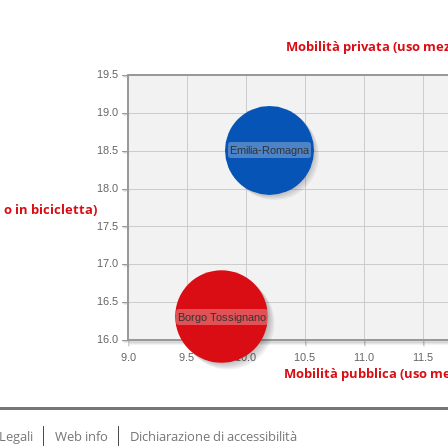
Mobilità privata (uso me
19.5
19.0
18.5
Emilia-Romagna
18.0
 o in bicicletta)
17.5
17.0
16.5
Borgo Tossignano
16.0
9.0
9.5
10.0
10.5
11.0
11.5
Mobilità pubblica (uso me
Legali
Web info
Dichiarazione di accessibilità