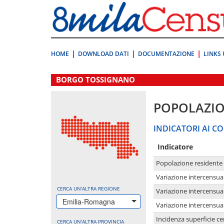
Vai
direttamente
a:
Contenuto
Ricerca
HOME
DOWNLOAD DATI
DOCUMENTAZIONE
LINKS 
.
BORGO TOSSIGNANO
POPOLAZI
INDICATORI AI CO
Indicatore
Popolazione residente
Variazione intercensua
CERCA UN'ALTRA REGIONE
Variazione intercensua
Emilia-Romagna
Variazione intercensua
Incidenza superficie cen
CERCA UN'ALTRA PROVINCIA