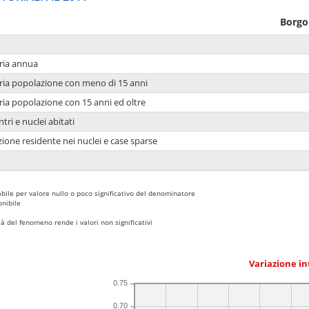
Borgo
ria annua
ria popolazione con meno di 15 anni
ria popolazione con 15 anni ed oltre
tri e nuclei abitati
ione residente nei nuclei e case sparse
bile per valore nullo o poco significativo del denominatore
nibile
 del fenomeno rende i valori non significativi
Variazione i
0.75
0.70