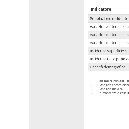
Indicatore
Popolazione residente
Variazione intercensua
Variazione intercensua
Variazione intercensua
Incidenza superficie cen
Incidenza della popolaz
Densità demografica
-
Indicatore non applica
..
Dato non ancora dispo
...
Dato non rilevato
....
La mancanza o esiguità