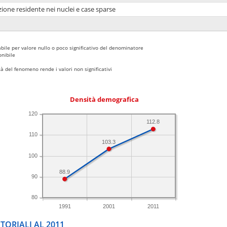
ione residente nei nuclei e case sparse
bile per valore nullo o poco significativo del denominatore
nibile
 del fenomeno rende i valori non significativi
Densità demografica
120
112.8
110
103.3
100
88.9
90
80
1991
2001
2011
TORIALI AL 2011