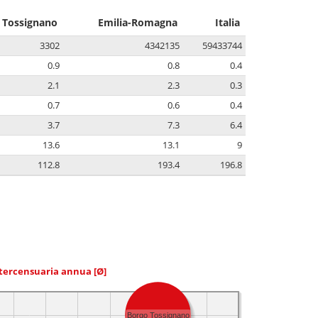
 Tossignano
Emilia-Romagna
Italia
3302
4342135
59433744
0.9
0.8
0.4
2.1
2.3
0.3
0.7
0.6
0.4
3.7
7.3
6.4
13.6
13.1
9
112.8
193.4
196.8
ntercensuaria annua
[Ø]
Borgo Tossignano