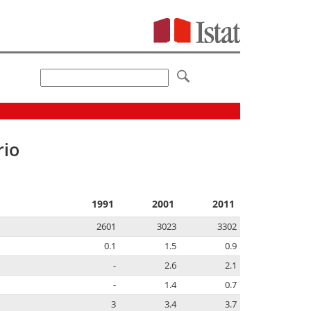
rio
1991
2001
2011
2601
3023
3302
0.1
1.5
0.9
-
2.6
2.1
-
1.4
0.7
3
3.4
3.7