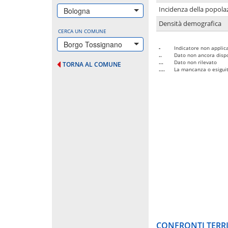
Incidenza della popolaz
Bologna
Densità demografica
CERCA UN COMUNE
Borgo Tossignano
-
Indicatore non applica
..
Dato non ancora dispo
...
Dato non rilevato
TORNA AL COMUNE
....
La mancanza o esiguità
CONFRONTI TERRI