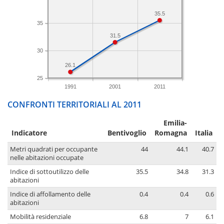
35.5
35
31.5
30
26.1
25
1991
2001
2011
CONFRONTI TERRITORIALI AL 2011
Emilia-
Indicatore
Bentivoglio
Romagna
Italia
Metri quadrati per occupante
44
44.1
40.7
nelle abitazioni occupate
Indice di sottoutilizzo delle
35.5
34.8
31.3
abitazioni
Indice di affollamento delle
0.4
0.4
0.6
abitazioni
Mobilità residenziale
6.8
7
6.1