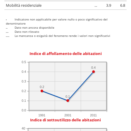
Mobilità residenziale
...
3.9
6.8
-
Indicatore non applicabile per valore nullo o poco significativo del
denominatore
..
Dato non ancora disponibile
...
Dato non rilevato
....
La mancanza o esiguità del fenomeno rende i valori non significativi
Indice di affollamento delle abitazioni
0.5
0.4
0.4
0.3
0.2
0.2
0.1
0.1
0.0
1991
2001
2011
Indice di sottoutilizzo delle abitazioni
40