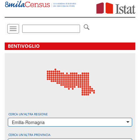
Vai
direttamente
a:
Contenuto
Ricerca
Toggle
navigation
.
BENTIVOGLIO
CERCA UN'ALTRA REGIONE
Emilia-Romagna
CERCA UN'ALTRA PROVINCIA