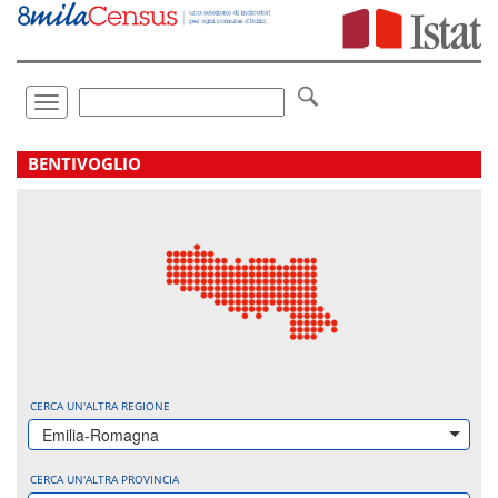
Vai
direttamente
a:
Contenuto
Ricerca
Toggle
navigation
.
BENTIVOGLIO
CERCA UN'ALTRA REGIONE
Emilia-Romagna
CERCA UN'ALTRA PROVINCIA