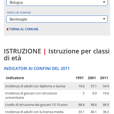
Bologna
CERCA UN COMUNE
Bentivoglio
TORNA AL COMUNE
ISTRUZIONE
|
Istruzione per classi
di età
INDICATORI AI CONFINI DEL 2011
Indicatore
1991
2001
2011
Incidenza di adulti con diploma o laurea
19.6
37.1
54.9
Incidenza di giovani con istruzione
5
8.9
19.6
universitaria
Livello di istruzione dei giovani 15-19 anni
88.4
98.6
99.5
Incidenza di adulti con la licenza media
33.1
40.1
36.3