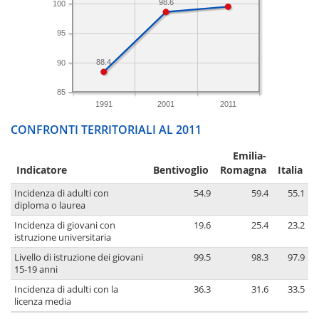
98.6
100
95
88.4
90
85
1991
2001
2011
CONFRONTI TERRITORIALI AL 2011
Emilia-
Indicatore
Bentivoglio
Romagna
Italia
Incidenza di adulti con
54.9
59.4
55.1
diploma o laurea
Incidenza di giovani con
19.6
25.4
23.2
istruzione universitaria
Livello di istruzione dei giovani
99.5
98.3
97.9
15-19 anni
Incidenza di adulti con la
36.3
31.6
33.5
licenza media