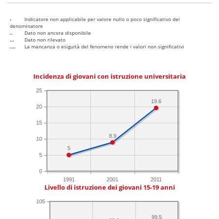
-
Indicatore non applicabile per valore nullo o poco significativo del
denominatore
..
Dato non ancora disponibile
...
Dato non rilevato
....
La mancanza o esiguità del fenomeno rende i valori non significativi
Incidenza di giovani con istruzione universitaria
25
19.6
20
15
8.9
10
5
5
0
1991
2001
2011
Livello di istruzione dei giovani 15-19 anni
105
99.5