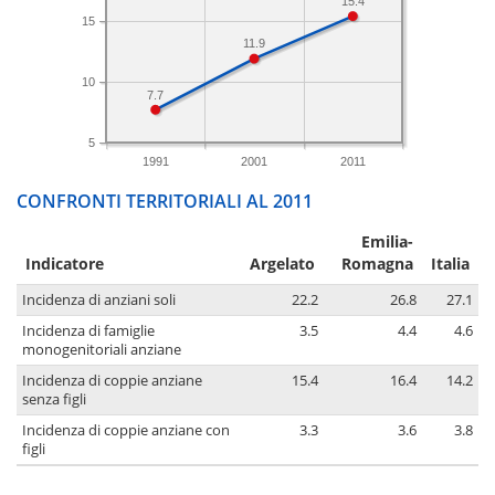
15.4
15
11.9
10
7.7
5
1991
2001
2011
CONFRONTI TERRITORIALI AL 2011
Emilia-
Indicatore
Argelato
Romagna
Italia
Incidenza di anziani soli
22.2
26.8
27.1
Incidenza di famiglie
3.5
4.4
4.6
monogenitoriali anziane
Incidenza di coppie anziane
15.4
16.4
14.2
senza figli
Incidenza di coppie anziane con
3.3
3.6
3.8
figli