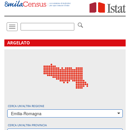
Vai
direttamente
a:
Contenuto
Ricerca
Toggle
navigation
.
ARGELATO
CERCA UN'ALTRA REGIONE
Emilia-Romagna
CERCA UN'ALTRA PROVINCIA