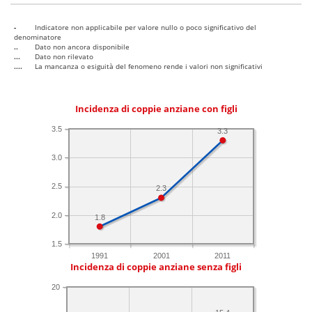
-
Indicatore non applicabile per valore nullo o poco significativo del
denominatore
..
Dato non ancora disponibile
...
Dato non rilevato
....
La mancanza o esiguità del fenomeno rende i valori non significativi
Incidenza di coppie anziane con figli
3.5
3.3
3.0
2.5
2.3
2.0
1.8
1.5
1991
2001
2011
Incidenza di coppie anziane senza figli
20