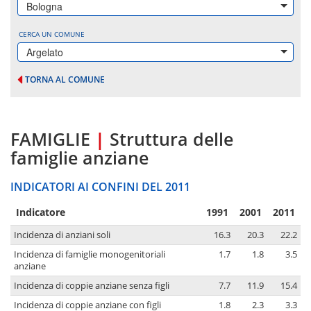
Bologna
CERCA UN COMUNE
Argelato
TORNA AL COMUNE
FAMIGLIE
|
Struttura delle
famiglie anziane
INDICATORI AI CONFINI DEL 2011
Indicatore
1991
2001
2011
Incidenza di anziani soli
16.3
20.3
22.2
Incidenza di famiglie monogenitoriali
1.7
1.8
3.5
anziane
Incidenza di coppie anziane senza figli
7.7
11.9
15.4
Incidenza di coppie anziane con figli
1.8
2.3
3.3