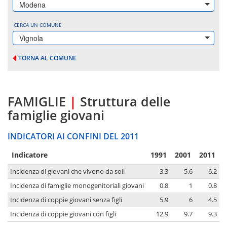
Modena
CERCA UN COMUNE
Vignola
TORNA AL COMUNE
FAMIGLIE
|
Struttura delle
famiglie giovani
INDICATORI AI CONFINI DEL 2011
Indicatore
1991
2001
2011
Incidenza di giovani che vivono da soli
3.3
5.6
6.2
Incidenza di famiglie monogenitoriali giovani
0.8
1
0.8
Incidenza di coppie giovani senza figli
5.9
6
4.5
Incidenza di coppie giovani con figli
12.9
9.7
9.3