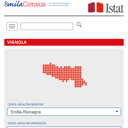
Vai
direttamente
a:
Contenuto
Ricerca
Toggle
navigation
.
VIGNOLA
CERCA UN'ALTRA REGIONE
Emilia-Romagna
CERCA UN'ALTRA PROVINCIA