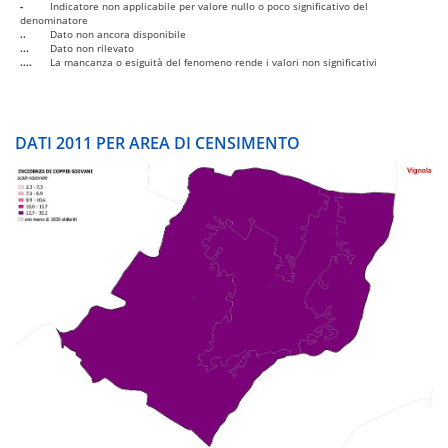
-
Indicatore non applicabile per valore nullo o poco significativo del
denominatore
..
Dato non ancora disponibile
...
Dato non rilevato
....
La mancanza o esiguità del fenomeno rende i valori non significativi
DATI 2011 PER AREA DI CENSIMENTO