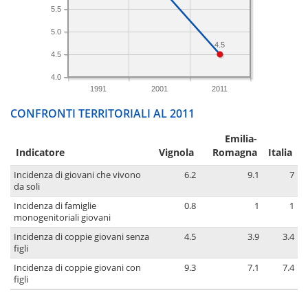
5.5
5.0
4.5
4.5
4.0
1991
2001
2011
CONFRONTI TERRITORIALI AL 2011
Emilia-
Indicatore
Vignola
Romagna
Italia
Incidenza di giovani che vivono
6.2
9.1
7
da soli
Incidenza di famiglie
0.8
1
1
monogenitoriali giovani
Incidenza di coppie giovani senza
4.5
3.9
3.4
figli
Incidenza di coppie giovani con
9.3
7.1
7.4
figli