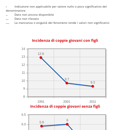
-
Indicatore non applicabile per valore nullo o poco significativo del
denominatore
..
Dato non ancora disponibile
...
Dato non rilevato
....
La mancanza o esiguità del fenomeno rende i valori non significativi
Incidenza di coppie giovani con figli
14
12.9
13
12
11
9.7
10
9.3
9
8
1991
2001
2011
Incidenza di coppie giovani senza figli
6.5
6
5.9
6.0