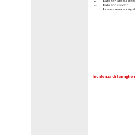
..
Dato non ancora dispo
...
Dato non rilevato
....
La mancanza o esiguità
Incidenza di famiglie 