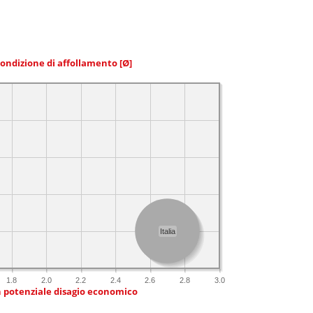
condizione di affollamento
[Ø]
Italia
1.8
2.0
2.2
2.4
2.6
2.8
3.0
n potenziale disagio economico