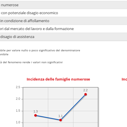
ie numerose
ie con potenziale disagio economico
in condizione di affollamento
ori dal mercato del lavoro e dalla formazione
 disagio di assistenza
bile per valore nullo o poco significativo del denominatore
nibile
 del fenomeno rende i valori non significativi
Incidenza delle famiglie numerose
Inc
2.5
2.2
2.0
1.5
1.3
1.1
1.0