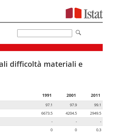
li difficoltà materiali e
1991
2001
2011
97.1
97.9
99.1
6673.5
4204.5
2949.5
-
-
-
0
0
0.3