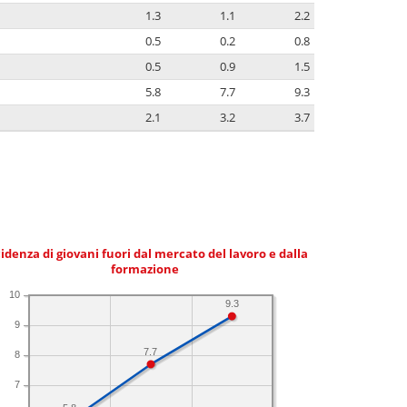
1.3
1.1
2.2
0.5
0.2
0.8
0.5
0.9
1.5
5.8
7.7
9.3
2.1
3.2
3.7
idenza di giovani fuori dal mercato del lavoro e dalla
formazione
10
9.3
9
7.7
8
7