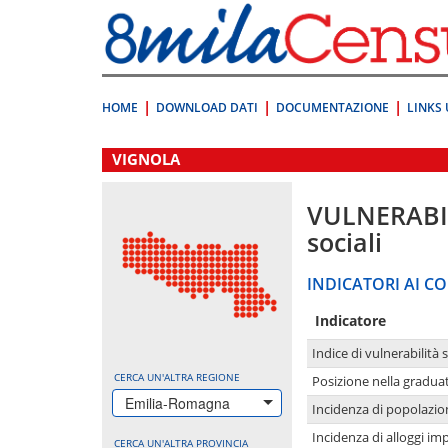
Vai
direttamente
a:
Contenuto
Ricerca
HOME
DOWNLOAD DATI
DOCUMENTAZIONE
LINKS 
.
VIGNOLA
VULNERABI
sociali
INDICATORI AI CO
Indicatore
Indice di vulnerabilità 
CERCA UN'ALTRA REGIONE
Posizione nella graduat
Emilia-Romagna
Incidenza di popolazio
Incidenza di alloggi im
CERCA UN'ALTRA PROVINCIA