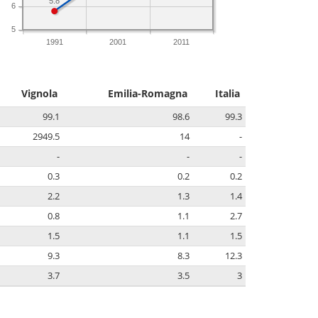
5.8
6
5
1991
2001
2011
Vignola
Emilia-Romagna
Italia
99.1
98.6
99.3
2949.5
14
-
-
-
-
0.3
0.2
0.2
2.2
1.3
1.4
0.8
1.1
2.7
1.5
1.1
1.5
9.3
8.3
12.3
3.7
3.5
3