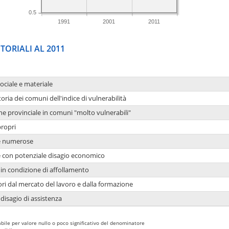
0.5
1991
2001
2011
TORIALI AL 2011
sociale e materiale
oria dei comuni dell'indice di vulnerabilità
ne provinciale in comuni "molto vulnerabili"
propri
ie numerose
ie con potenziale disagio economico
in condizione di affollamento
ori dal mercato del lavoro e dalla formazione
 disagio di assistenza
bile per valore nullo o poco significativo del denominatore