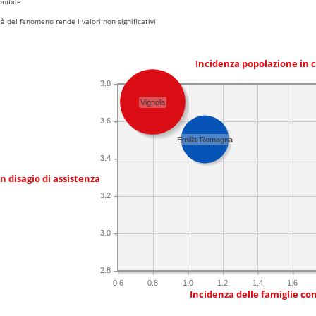
nibile
 del fenomeno rende i valori non significativi
Incidenza popolazione in 
3.8
Vignola
3.6
Emilia-Romagna
3.4
in disagio di assistenza
3.2
3.0
2.8
0.6
0.8
1.0
1.2
1.4
1.6
Incidenza delle famiglie co