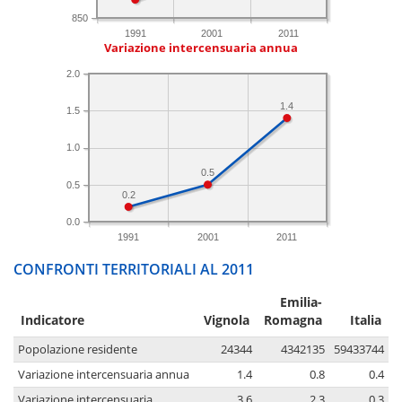
850
1991
2001
2011
Variazione intercensuaria annua
2.0
1.4
1.5
1.0
0.5
0.5
0.2
0.0
1991
2001
2011
CONFRONTI TERRITORIALI AL 2011
Emilia-
Indicatore
Vignola
Romagna
Italia
Popolazione residente
24344
4342135
59433744
Variazione intercensuaria annua
1.4
0.8
0.4
Variazione intercensuaria
3.6
2.3
0.3