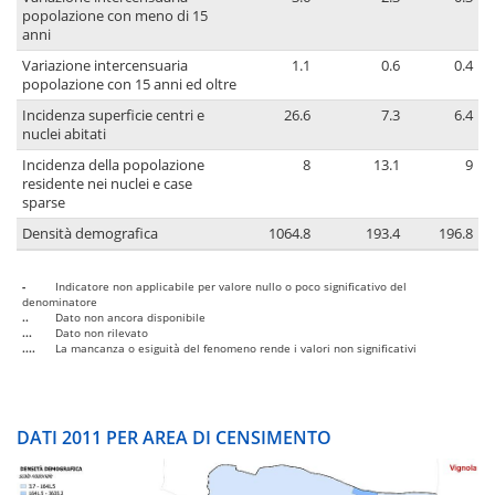
popolazione con meno di 15
anni
Variazione intercensuaria
1.1
0.6
0.4
popolazione con 15 anni ed oltre
Incidenza superficie centri e
26.6
7.3
6.4
nuclei abitati
Incidenza della popolazione
8
13.1
9
residente nei nuclei e case
sparse
Densità demografica
1064.8
193.4
196.8
-
Indicatore non applicabile per valore nullo o poco significativo del
denominatore
..
Dato non ancora disponibile
...
Dato non rilevato
....
La mancanza o esiguità del fenomeno rende i valori non significativi
DATI 2011 PER AREA DI CENSIMENTO