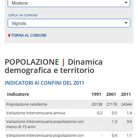
Modena
CERCA UN COMUNE
Vignola
TORNA AL COMUNE
POPOLAZIONE
|
Dinamica
demografica e territorio
INDICATORI AI CONFINI DEL 2011
Indicatore
1991
2001
2011
Popolazione residente
20138
21178
24344
Variazione intercensuaria annua
0.2
0.5
1.4
Variazione intercensuaria popolazione con
-
1.3
3.6
meno di 15 anni
Variazione intercensuaria popolazione con
-
0.4
1.1