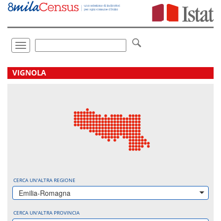
Vai
direttamente
a:
Contenuto
Ricerca
Toggle
navigation
.
VIGNOLA
CERCA UN'ALTRA REGIONE
Emilia-Romagna
CERCA UN'ALTRA PROVINCIA