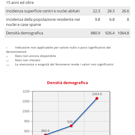
15 anni ed oltre
Incidenza superficie centri e nuclei abitati
22.3
28.3
26.6
Incidenza della popolazione residente nei
9.8
6.8
8
nuclei e case sparse
Densità demografica
880.9
926.4
1064.8
-
Indicatore non applicabile per valore nullo o poco significativo del
denominatore
..
Dato non ancora disponibile
...
Dato non rilevato
....
La mancanza o esiguità del fenomeno rende i valori non significativi
Densità demografica
1100
1064.8
1050
1000
950
926.4
880.9
900