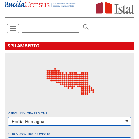
Vai
direttamente
a:
Contenuto
Ricerca
Toggle
navigation
.
SPILAMBERTO
CERCA UN'ALTRA REGIONE
Emilia-Romagna
CERCA UN'ALTRA PROVINCIA