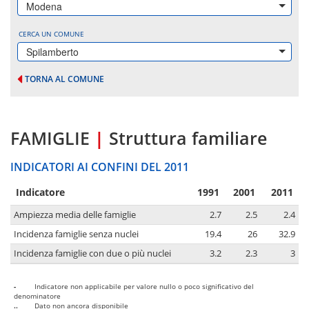
Modena
CERCA UN COMUNE
Spilamberto
TORNA AL COMUNE
FAMIGLIE
|
Struttura familiare
INDICATORI AI CONFINI DEL 2011
Indicatore
1991
2001
2011
Ampiezza media delle famiglie
2.7
2.5
2.4
Incidenza famiglie senza nuclei
19.4
26
32.9
Incidenza famiglie con due o più nuclei
3.2
2.3
3
-
Indicatore non applicabile per valore nullo o poco significativo del
denominatore
..
Dato non ancora disponibile