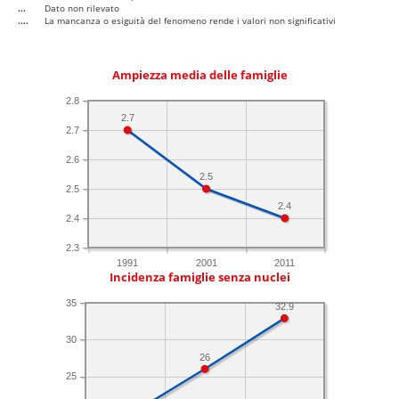
...
Dato non rilevato
....
La mancanza o esiguità del fenomeno rende i valori non significativi
Ampiezza media delle famiglie
2.8
2.7
2.7
2.6
2.5
2.5
2.4
2.4
2.3
1991
2001
2011
Incidenza famiglie senza nuclei
35
32.9
30
26
25