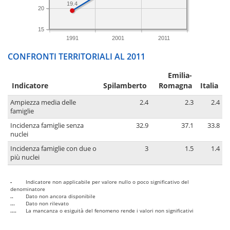
19.4
20
15
1991
2001
2011
CONFRONTI TERRITORIALI AL 2011
Emilia-
Indicatore
Spilamberto
Romagna
Italia
Ampiezza media delle
2.4
2.3
2.4
famiglie
Incidenza famiglie senza
32.9
37.1
33.8
nuclei
Incidenza famiglie con due o
3
1.5
1.4
più nuclei
-
Indicatore non applicabile per valore nullo o poco significativo del
denominatore
..
Dato non ancora disponibile
...
Dato non rilevato
....
La mancanza o esiguità del fenomeno rende i valori non significativi