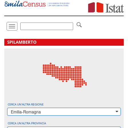
Vai
direttamente
a:
Contenuto
Ricerca
Toggle
navigation
.
SPILAMBERTO
CERCA UN'ALTRA REGIONE
Emilia-Romagna
CERCA UN'ALTRA PROVINCIA