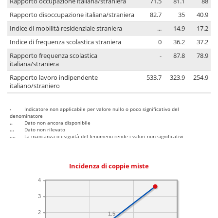
Rapporto occupazione italiana/straniera
71.5
81.1
88
Rapporto disoccupazione italiana/straniera
82.7
35
40.9
Indice di mobilità residenziale straniera
...
14.9
17.2
Indice di frequenza scolastica straniera
0
36.2
37.2
Rapporto frequenza scolastica
-
87.8
78.9
italiana/straniera
Rapporto lavoro indipendente
533.7
323.9
254.9
italiano/straniero
-
Indicatore non applicabile per valore nullo o poco significativo del
denominatore
..
Dato non ancora disponibile
...
Dato non rilevato
....
La mancanza o esiguità del fenomeno rende i valori non significativi
Incidenza di coppie miste
4
3
2
1.5