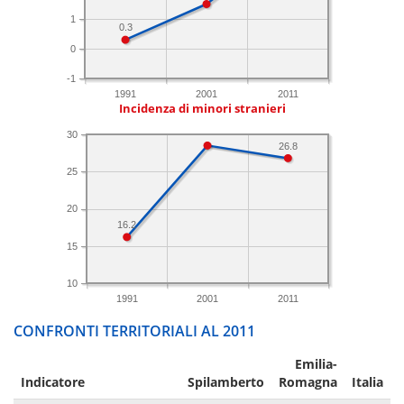
1
0.3
0
-1
1991
2001
2011
Incidenza di minori stranieri
30
26.8
25
20
16.2
15
10
1991
2001
2011
CONFRONTI TERRITORIALI AL 2011
Emilia-
Indicatore
Spilamberto
Romagna
Italia