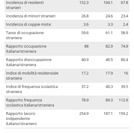
Incidenza di residenti
152.3
104.1
67.8
stranieri
Incidenza di minori stranieri
26.8
24.6
23.4
Incidenza di coppie miste
3.6
3.3
2.4
Tasso di occupazione
59.6
61.1
58.9
straniera
Rapporto occupazione
88
82.9
74.9
italiana/straniera
Rapporto disoccupazione
40.9
40.5
80.4
italiana/straniera
Indice di mobilità residenziale
17.2
17.9
16
straniera
Indice di frequenza scolastica
37.2
40.3
39.5
straniera
Rapporto frequenza
78.9
89.3
112.9
scolastica italiana/straniera
Rapporto lavoro
254.9
187.1
159.2
indipendente
italiano/straniero