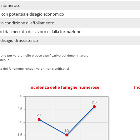
ie numerose
ie con potenziale disagio economico
in condizione di affollamento
ori dal mercato del lavoro e dalla formazione
 disagio di assistenza
bile per valore nullo o poco significativo del denominatore
nibile
 del fenomeno rende i valori non significativi
Incidenza delle famiglie numerose
Inc
3.0
2.6
2.5
2.1
2.0
1.5
1.5