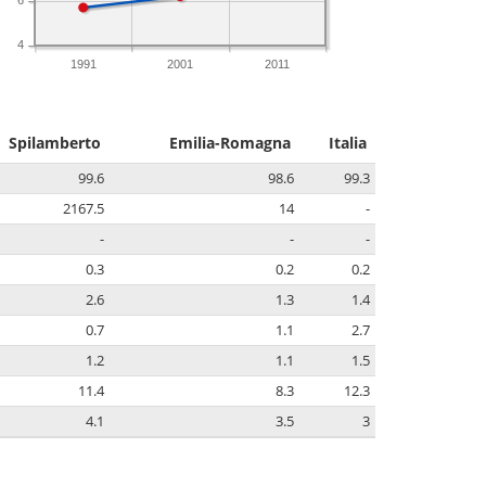
4
1991
2001
2011
Spilamberto
Emilia-Romagna
Italia
99.6
98.6
99.3
2167.5
14
-
-
-
-
0.3
0.2
0.2
2.6
1.3
1.4
0.7
1.1
2.7
1.2
1.1
1.5
11.4
8.3
12.3
4.1
3.5
3