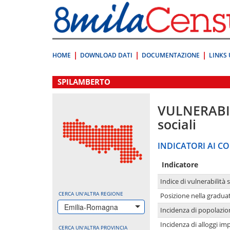
Vai
direttamente
a:
Contenuto
Ricerca
HOME
DOWNLOAD DATI
DOCUMENTAZIONE
LINKS 
.
SPILAMBERTO
VULNERABI
sociali
INDICATORI AI CO
Indicatore
Indice di vulnerabilità 
CERCA UN'ALTRA REGIONE
Posizione nella graduat
Emilia-Romagna
Incidenza di popolazio
Incidenza di alloggi im
CERCA UN'ALTRA PROVINCIA