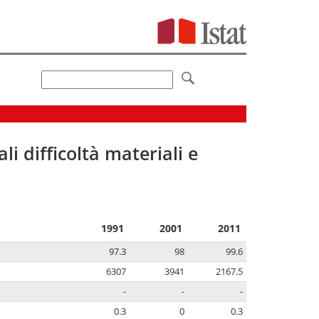
li difficoltà materiali e
1991
2001
2011
97.3
98
99.6
6307
3941
2167.5
-
-
-
0.3
0
0.3