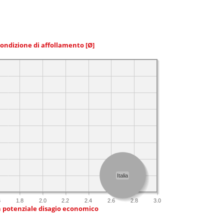
condizione di affollamento
[Ø]
Italia
6
1.8
2.0
2.2
2.4
2.6
2.8
3.0
n potenziale disagio economico