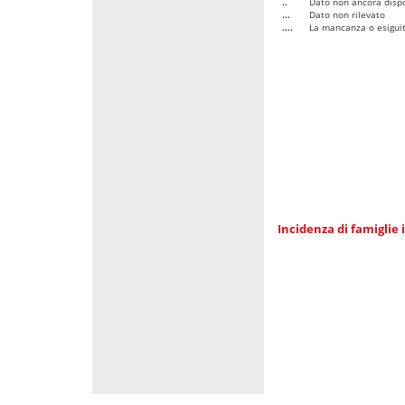
..
Dato non ancora dispo
...
Dato non rilevato
....
La mancanza o esiguità
Incidenza di famiglie 