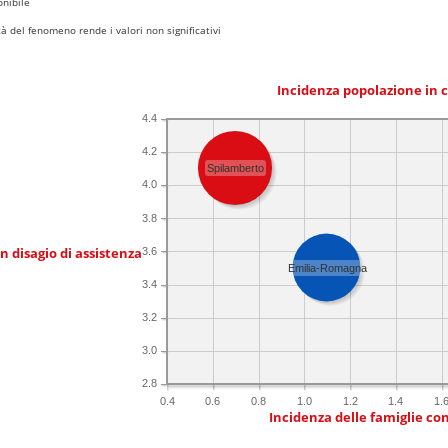
nibile
 del fenomeno rende i valori non significativi
Incidenza popolazione in 
4.4
4.2
Spilamberto
4.0
3.8
in disagio di assistenza
3.6
Emilia-Romagna
3.4
3.2
3.0
2.8
0.4
0.6
0.8
1.0
1.2
1.4
1.
Incidenza delle famiglie co