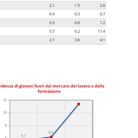
2.1
1.5
2.6
0.4
0.3
0.7
0.3
0.8
1.2
5.7
6.2
11.4
2.1
3.6
4.1
idenza di giovani fuori dal mercato del lavoro e dalla
formazione
12
10
8
6.2
5.7
6