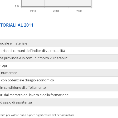
1.0
1991
2001
2011
TORIALI AL 2011
sociale e materiale
oria dei comuni dell'indice di vulnerabilità
ne provinciale in comuni "molto vulnerabili"
propri
ie numerose
ie con potenziale disagio economico
in condizione di affollamento
ori dal mercato del lavoro e dalla formazione
 disagio di assistenza
bile per valore nullo o poco significativo del denominatore