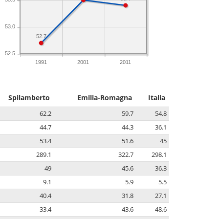
53.0
52.7
52.5
1991
2001
2011
Spilamberto
Emilia-Romagna
Italia
62.2
59.7
54.8
44.7
44.3
36.1
53.4
51.6
45
289.1
322.7
298.1
49
45.6
36.3
9.1
5.9
5.5
40.4
31.8
27.1
33.4
43.6
48.6