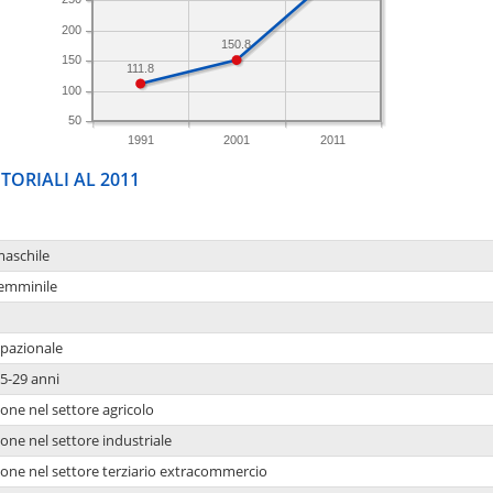
200
150.8
150
111.8
100
50
1991
2001
2011
TORIALI AL 2011
maschile
femminile
upazionale
5-29 anni
one nel settore agricolo
one nel settore industriale
ione nel settore terziario extracommercio