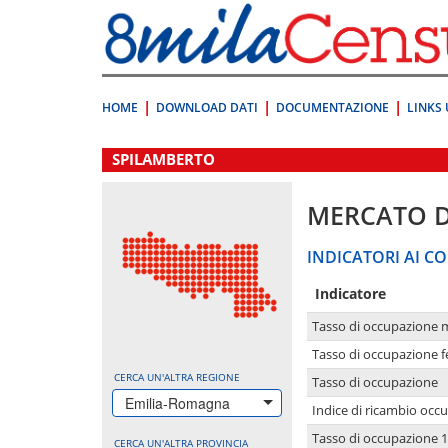
Vai
direttamente
a:
Contenuto
Ricerca
HOME
DOWNLOAD DATI
DOCUMENTAZIONE
LINKS 
.
SPILAMBERTO
MERCATO 
INDICATORI AI CO
Indicatore
Tasso di occupazione 
Tasso di occupazione 
CERCA UN'ALTRA REGIONE
Tasso di occupazione
Emilia-Romagna
Indice di ricambio occ
Tasso di occupazione 1
CERCA UN'ALTRA PROVINCIA