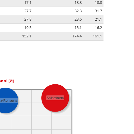
17.1
18.8
18.8
27.7
32.3
31.7
27.8
23.6
21.1
19.5
15.1
16.2
152.1
174.4
161.1
 anni
[Ø]
Spilamberto
lia-Romagna