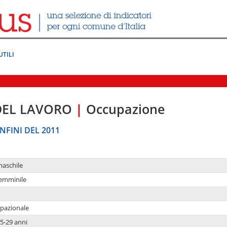
UTILI
DEL LAVORO
|
Occupazione
NFINI DEL 2011
maschile
femminile
upazionale
5-29 anni