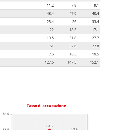
11.2
7.9
9.1
43.4
47.9
40.4
23.4
26
33.4
22
18.3
17.1
19.5
31.8
27.7
51
32.6
27.8
7.6
16.3
19.5
127.6
147.5
152.1
Tasso di occupazione
54.0
53.5
53.4
53.5