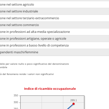
one nel settore agricolo
one nel settore industriale
ione nel settore terziario extracommercio
ione nel settore commercio
one in professioni ad alta-media specializzazione
one in professioni artigiane, operaie o agricole
one in professioni a basso livello di competenza
dipendenti maschi/femmine
bile per valore nullo o poco significativo del denominatore
nibile
 del fenomeno rende i valori non significativi
Indice di ricambio occupazionale
350
289.1
300
250