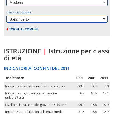
Modena
CERCA UN COMUNE
Spilamberto
TORNA AL COMUNE
ISTRUZIONE
|
Istruzione per classi
di età
INDICATORI AI CONFINI DEL 2011
Indicatore
1991
2001
2011
Incidenza di adulti con diploma o laurea
23.8
39.4
53
Incidenza di giovani con istruzione
6.7
10.5
17.1
universitaria
Livello di istruzione dei giovani 15-19 anni
95.8
96.8
97.7
Incidenza di adulti con la licenza media
31.6
35.8
35.7