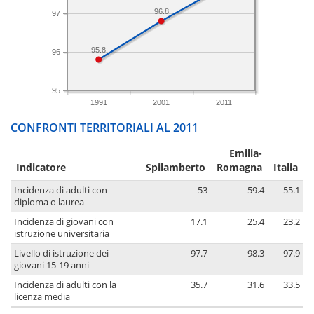
96.8
97
95.8
96
95
1991
2001
2011
CONFRONTI TERRITORIALI AL 2011
Emilia-
Indicatore
Spilamberto
Romagna
Italia
Incidenza di adulti con
53
59.4
55.1
diploma o laurea
Incidenza di giovani con
17.1
25.4
23.2
istruzione universitaria
Livello di istruzione dei
97.7
98.3
97.9
giovani 15-19 anni
Incidenza di adulti con la
35.7
31.6
33.5
licenza media