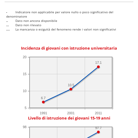
-
Indicatore non applicabile per valore nullo o poco significativo del
denominatore
..
Dato non ancora disponibile
...
Dato non rilevato
....
La mancanza o esiguità del fenomeno rende i valori non significativi
Incidenza di giovani con istruzione universitaria
20
17.1
15
10.5
10
6.7
5
1991
2001
2011
Livello di istruzione dei giovani 15-19 anni
98
97.7