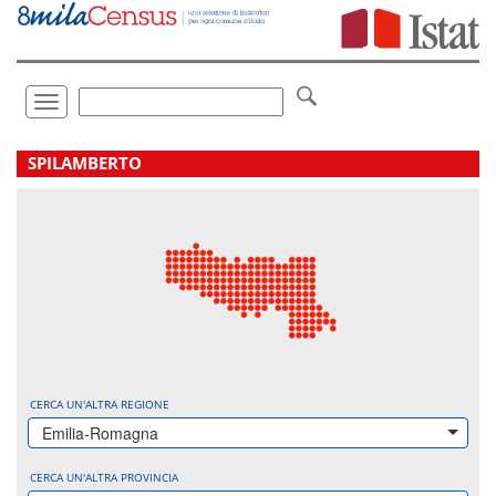
Vai
direttamente
a:
Contenuto
Ricerca
Toggle
navigation
.
SPILAMBERTO
CERCA UN'ALTRA REGIONE
Emilia-Romagna
CERCA UN'ALTRA PROVINCIA