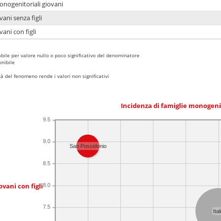
onogenitoriali giovani
ani senza figli
ani con figli
bile per valore nullo o poco significativo del denominatore
nibile
 del fenomeno rende i valori non significativi
Incidenza di famiglie monogeni
9.5
9.0
San Possidonio
8.5
ovani con figli
8.0
7.5
Ital