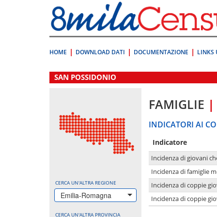
Vai
direttamente
a:
Contenuto
Ricerca
HOME
DOWNLOAD DATI
DOCUMENTAZIONE
LINKS 
.
SAN POSSIDONIO
FAMIGLIE
|
INDICATORI AI CO
Indicatore
Incidenza di giovani ch
Incidenza di famiglie m
CERCA UN'ALTRA REGIONE
Incidenza di coppie giov
Emilia-Romagna
Incidenza di coppie giov
CERCA UN'ALTRA PROVINCIA