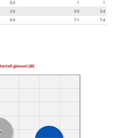
0.5
1
1
2.6
3.9
3.4
8.9
7.1
7.4
toriali giovani
[Ø]
ia