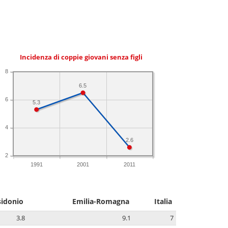
Incidenza di coppie giovani senza figli
8
6.5
6
5.3
4
2.6
2
1991
2001
2011
sidonio
Emilia-Romagna
Italia
3.8
9.1
7