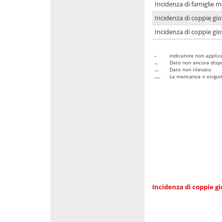
Incidenza di famiglie m
Incidenza di coppie giov
Incidenza di coppie giov
-
Indicatore non applica
..
Dato non ancora dispo
...
Dato non rilevato
....
La mancanza o esiguità
Incidenza di coppie gi