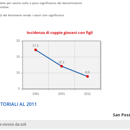
bile per valore nullo o poco significativo del denominatore
nibile
 del fenomeno rende i valori non significativi
Incidenza di coppie giovani con figli
20
17.2
15
12.1
8.9
10
5
1991
2001
2011
TORIALI AL 2011
San Pos
e vivono da soli