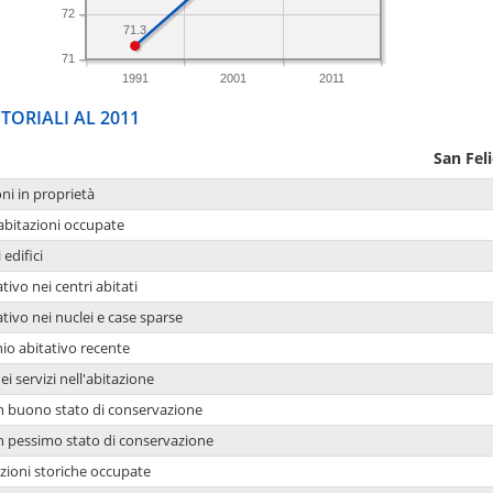
72
71.3
71
1991
2001
2011
TORIALI AL 2011
San Fel
oni in proprietà
 abitazioni occupate
 edifici
tivo nei centri abitati
ativo nei nuclei e case sparse
io abitativo recente
ei servizi nell'abitazione
 in buono stato di conservazione
 in pessimo stato di conservazione
azioni storiche occupate