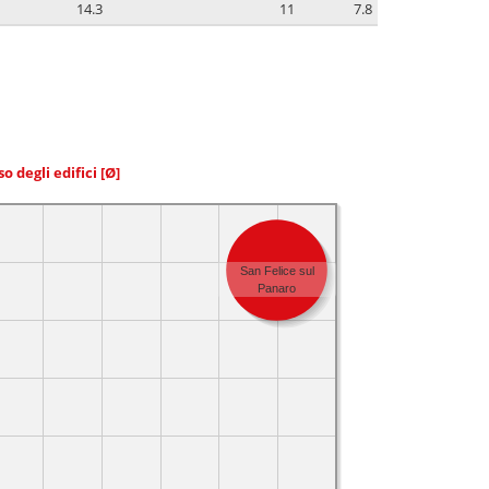
14.3
11
7.8
so degli edifici
[Ø]
San Felice sul
Panaro