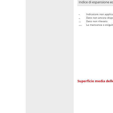
Indice di espansione edi
-
Indicatore non applica
..
Dato non ancora dispo
...
Dato non rilevato
....
La mancanza o esiguità
Superficie media dell