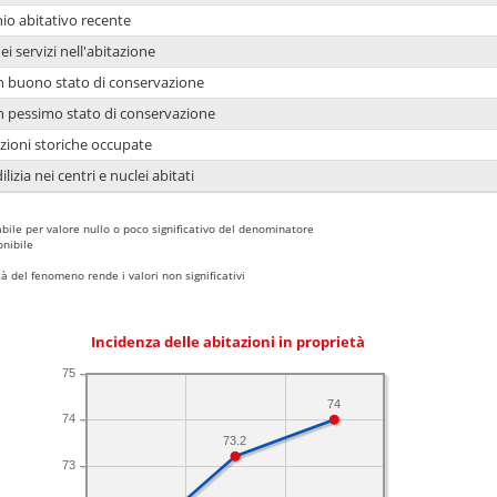
io abitativo recente
ei servizi nell'abitazione
 in buono stato di conservazione
 in pessimo stato di conservazione
azioni storiche occupate
lizia nei centri e nuclei abitati
bile per valore nullo o poco significativo del denominatore
nibile
 del fenomeno rende i valori non significativi
Incidenza delle abitazioni in proprietà
75
74
74
73.2
73