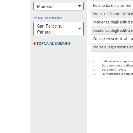
Età media del patrimon
Modena
Indice di disponibilità d
CERCA UN COMUNE
Incidenza degli edifici
San Felice sul
Incidenza degli edifici
Panaro
Consistenza delle abit
TORNA AL COMUNE
Indice di espansione edi
-
Indicatore non applica
..
Dato non ancora dispo
...
Dato non rilevato
....
La mancanza o esiguità