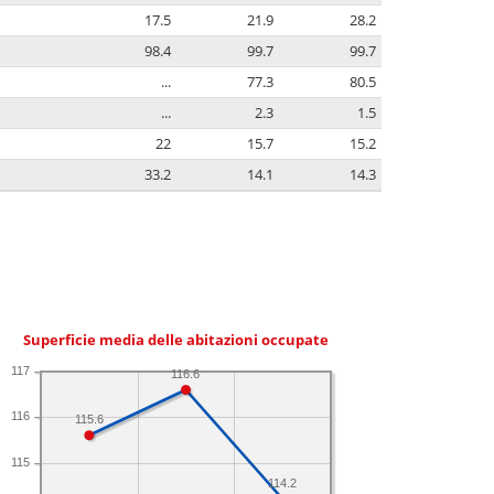
17.5
21.9
28.2
98.4
99.7
99.7
...
77.3
80.5
...
2.3
1.5
22
15.7
15.2
33.2
14.1
14.3
Superficie media delle abitazioni occupate
117
116.6
116
115.6
115
114.2