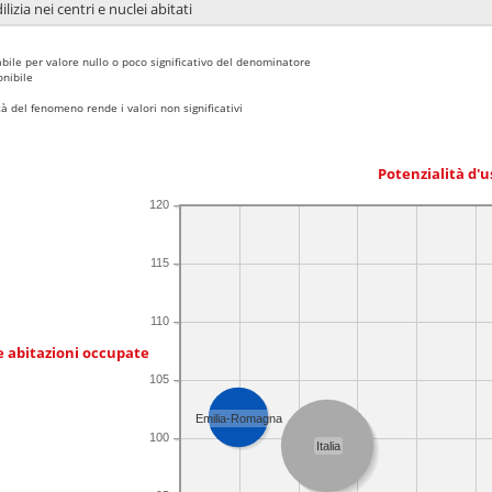
lizia nei centri e nuclei abitati
bile per valore nullo o poco significativo del denominatore
nibile
 del fenomeno rende i valori non significativi
Potenzialità d'u
120
115
110
e abitazioni occupate
105
Emilia-Romagna
100
Italia