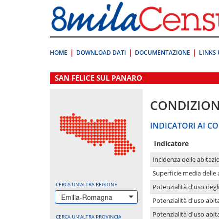
Vai
direttamente
a:
Contenuto
Ricerca
HOME
DOWNLOAD DATI
DOCUMENTAZIONE
LINKS 
.
SAN FELICE SUL PANARO
CONDIZION
INDICATORI AI CO
Indicatore
Incidenza delle abitazi
Superficie media delle
CERCA UN'ALTRA REGIONE
Potenzialità d'uso degli
Emilia-Romagna
Potenzialità d'uso abita
Potenzialità d'uso abit
CERCA UN'ALTRA PROVINCIA