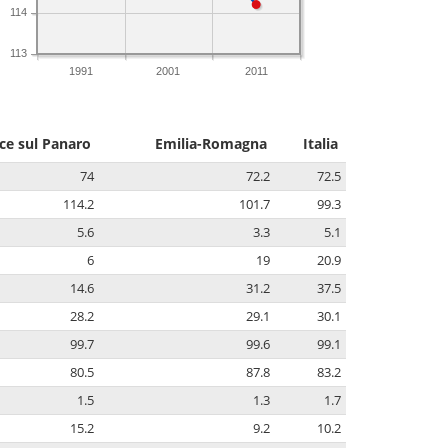
114
113
1991
2001
2011
ice sul Panaro
Emilia-Romagna
Italia
74
72.2
72.5
114.2
101.7
99.3
5.6
3.3
5.1
6
19
20.9
14.6
31.2
37.5
28.2
29.1
30.1
99.7
99.6
99.1
80.5
87.8
83.2
1.5
1.3
1.7
15.2
9.2
10.2