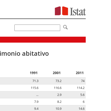
imonio abitativo
1991
2001
2011
71.3
73.2
74
115.6
116.6
114.2
...
2.9
5.6
7.9
8.2
6
9.4
10.9
14.6