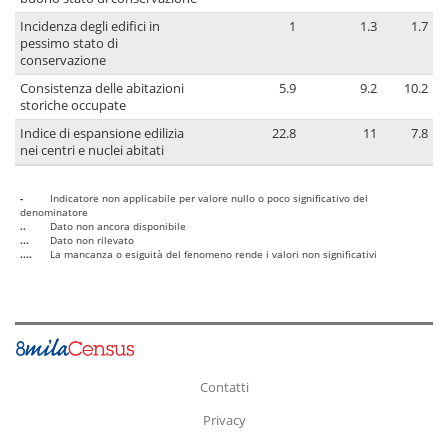
Incidenza degli edifici in
1
1.3
1.7
pessimo stato di
conservazione
Consistenza delle abitazioni
5.9
9.2
10.2
storiche occupate
Indice di espansione edilizia
22.8
11
7.8
nei centri e nuclei abitati
-
Indicatore non applicabile per valore nullo o poco significativo del
denominatore
..
Dato non ancora disponibile
...
Dato non rilevato
....
La mancanza o esiguità del fenomeno rende i valori non significativi
Contatti
Privacy