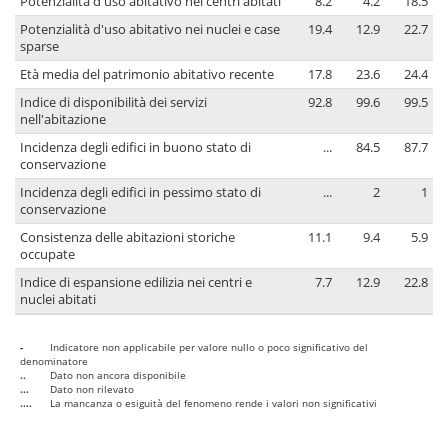
Potenzialità d'uso abitativo nei centri abitati
8.2
4.2
18.5
Potenzialità d'uso abitativo nei nuclei e case
19.4
12.9
22.7
sparse
Età media del patrimonio abitativo recente
17.8
23.6
24.4
Indice di disponibilità dei servizi
92.8
99.6
99.5
nell'abitazione
Incidenza degli edifici in buono stato di
...
84.5
87.7
conservazione
Incidenza degli edifici in pessimo stato di
...
2
1
conservazione
Consistenza delle abitazioni storiche
11.1
9.4
5.9
occupate
Indice di espansione edilizia nei centri e
7.7
12.9
22.8
nuclei abitati
-
Indicatore non applicabile per valore nullo o poco significativo del
denominatore
..
Dato non ancora disponibile
...
Dato non rilevato
....
La mancanza o esiguità del fenomeno rende i valori non significativi