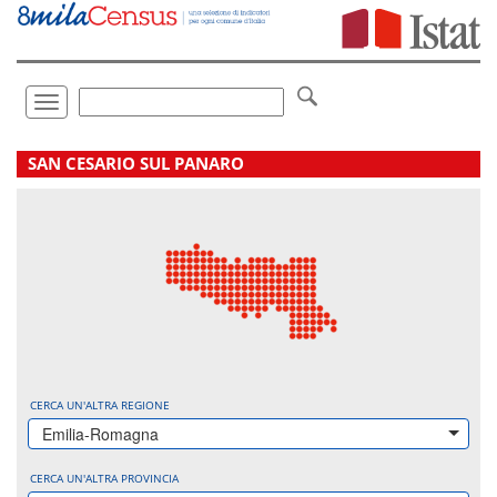
Vai
direttamente
a:
Contenuto
Ricerca
Toggle
navigation
.
SAN CESARIO SUL PANARO
CERCA UN'ALTRA REGIONE
Emilia-Romagna
CERCA UN'ALTRA PROVINCIA