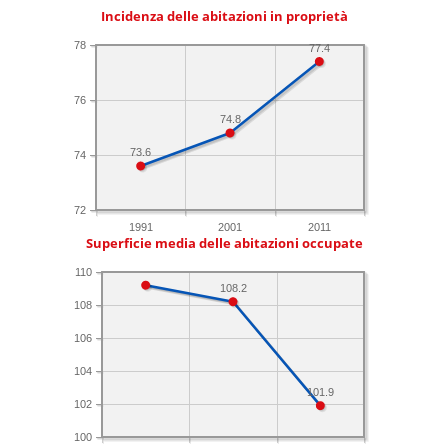
Incidenza delle abitazioni in proprietà
78
77.4
76
74.8
73.6
74
72
1991
2001
2011
Superficie media delle abitazioni occupate
110
108.2
108
106
104
101.9
102
100