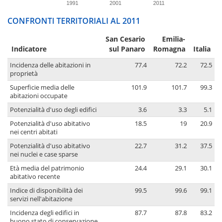
1991
2001
2011
CONFRONTI TERRITORIALI AL 2011
San Cesario
Emilia-
Indicatore
sul Panaro
Romagna
Italia
Incidenza delle abitazioni in
77.4
72.2
72.5
proprietà
Superficie media delle
101.9
101.7
99.3
abitazioni occupate
Potenzialità d'uso degli edifici
3.6
3.3
5.1
Potenzialità d'uso abitativo
18.5
19
20.9
nei centri abitati
Potenzialità d'uso abitativo
22.7
31.2
37.5
nei nuclei e case sparse
Età media del patrimonio
24.4
29.1
30.1
abitativo recente
Indice di disponibilità dei
99.5
99.6
99.1
servizi nell'abitazione
Incidenza degli edifici in
87.7
87.8
83.2
buono stato di conservazione