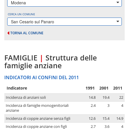
Modena
CERCA UN COMUNE
San Cesario sul Panaro
TORNA AL COMUNE
FAMIGLIE
|
Struttura delle
famiglie anziane
INDICATORI AI CONFINI DEL 2011
Indicatore
1991
2001
2011
Incidenza di anziani soli
14.8
19.4
22
Incidenza di famiglie monogenitoriali
2.4
3
4
anziane
Incidenza di coppie anziane senza figli
12.6
15.4
14.9
Incidenza di coppie anziane con figli
2.7
3.6
4