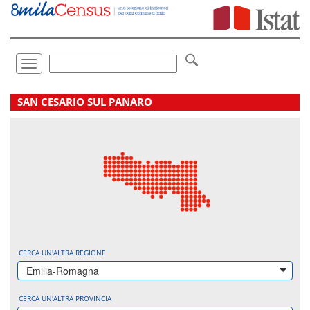
Vai
direttamente
a:
Contenuto
Ricerca
Toggle
navigation
.
SAN CESARIO SUL PANARO
CERCA UN'ALTRA REGIONE
Emilia-Romagna
CERCA UN'ALTRA PROVINCIA