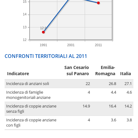
15
14
13
12.6
12
1991
2001
2011
CONFRONTI TERRITORIALI AL 2011
San Cesario
Emilia-
Indicatore
sul Panaro
Romagna
Italia
Incidenza di anziani soli
22
26.8
27.1
Incidenza di famiglie
4
4.4
4.6
monogenitoriali anziane
Incidenza di coppie anziane
14.9
16.4
14.2
senza figli
Incidenza di coppie anziane
4
3.6
3.8
con figli