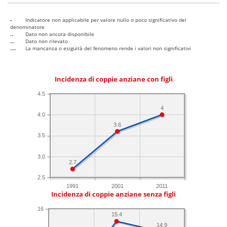
-
Indicatore non applicabile per valore nullo o poco significativo del
denominatore
..
Dato non ancora disponibile
...
Dato non rilevato
....
La mancanza o esiguità del fenomeno rende i valori non significativi
Incidenza di coppie anziane con figli
4.5
4
4.0
3.6
3.5
3.0
2.7
2.5
1991
2001
2011
Incidenza di coppie anziane senza figli
16
15.4
14.9