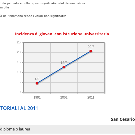
bile per valore nullo o poco significativo del denominatore
nibile
 del fenomeno rende i valori non significativi
Incidenza di giovani con istruzione universitaria
25
20.7
20
15
12.7
10
4.5
5
0
1991
2001
2011
TORIALI AL 2011
San Cesario
 diploma o laurea