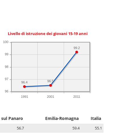
Livello di istruzione dei giovani 15-19 anni
100
99.2
99
98
97
96.5
96.4
96
1991
2001
2011
 sul Panaro
Emilia-Romagna
Italia
56.7
59.4
55.1