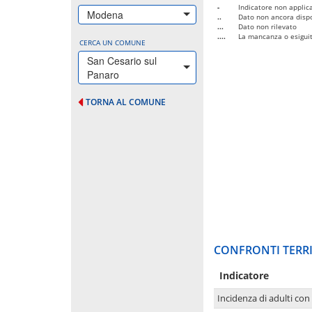
-
Indicatore non applica
Modena
..
Dato non ancora dispo
...
Dato non rilevato
....
La mancanza o esiguità
CERCA UN COMUNE
San Cesario sul
Panaro
TORNA AL COMUNE
CONFRONTI TERRI
Indicatore
Incidenza di adulti con