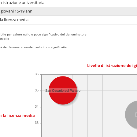
n istruzione universitaria
i giovani 15-19 anni
 la licenza media
bile per valore nullo o poco significativo del denominatore
nibile
 del fenomeno rende i valori non significativi
Livello di istruzione dei 
36
35
San Cesario sul Panaro
34
n la licenza media
I
33