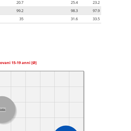
20.7
25.4
23.2
99.2
98.3
97.9
35
31.6
33.5
giovani 15-19 anni
[Ø]
talia