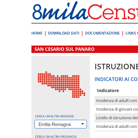
Vai
direttamente
a:
Contenuto
Ricerca
HOME
DOWNLOAD DATI
DOCUMENTAZIONE
LINKS 
.
SAN CESARIO SUL PANARO
ISTRUZION
INDICATORI AI CO
Indicatore
Incidenza di adulti con
Incidenza di giovani co
CERCA UN'ALTRA REGIONE
Livello di istruzione de
Emilia-Romagna
Incidenza di adulti con
CERCA UN'ALTRA PROVINCIA