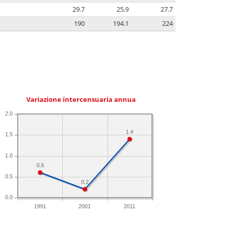
29.7
25.9
27.7
190
194.1
224
Variazione intercensuaria annua
2.0
1.4
1.5
1.0
0.6
0.5
0.2
0.0
1991
2001
2011