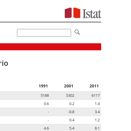
rio
1991
2001
2011
5188
5302
6117
0.6
0.2
1.4
-
-0.8
3.4
-
0.4
1.2
4.6
5.4
8.1