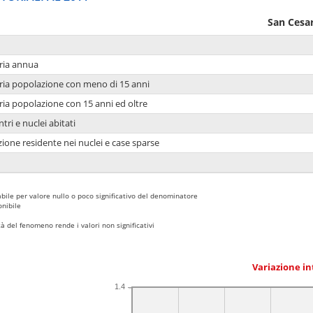
San Cesar
ria annua
ria popolazione con meno di 15 anni
ria popolazione con 15 anni ed oltre
tri e nuclei abitati
ione residente nei nuclei e case sparse
bile per valore nullo o poco significativo del denominatore
nibile
 del fenomeno rende i valori non significativi
Variazione i
1.4