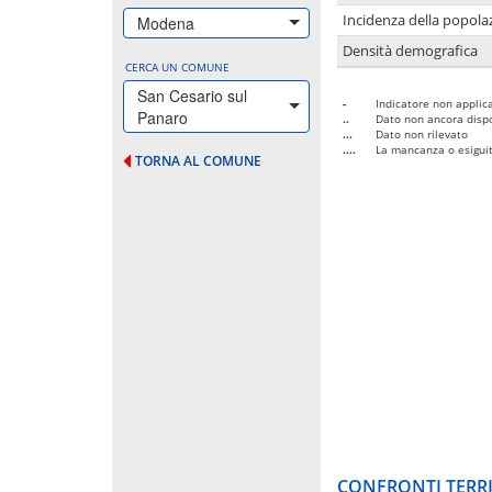
Incidenza della popolaz
Modena
Densità demografica
CERCA UN COMUNE
San Cesario sul
-
Indicatore non applica
Panaro
..
Dato non ancora dispo
...
Dato non rilevato
....
La mancanza o esiguità
TORNA AL COMUNE
CONFRONTI TERRI