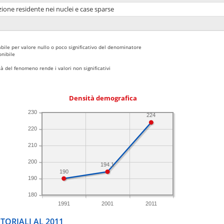
ione residente nei nuclei e case sparse
bile per valore nullo o poco significativo del denominatore
nibile
 del fenomeno rende i valori non significativi
Densità demografica
230
224
220
210
200
194.1
190
190
180
1991
2001
2011
TORIALI AL 2011