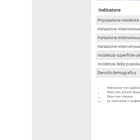
Indicatore
Popolazione residente
Variazione intercensua
Variazione intercensua
Variazione intercensua
Incidenza superficie cen
Incidenza della popolaz
Densità demografica
-
Indicatore non applica
..
Dato non ancora dispo
...
Dato non rilevato
....
La mancanza o esiguità