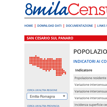
Vai
direttamente
a:
Contenuto
Ricerca
HOME
DOWNLOAD DATI
DOCUMENTAZIONE
LINKS 
.
SAN CESARIO SUL PANARO
POPOLAZI
INDICATORI AI CO
Indicatore
Popolazione residente
Variazione intercensua
CERCA UN'ALTRA REGIONE
Variazione intercensua
Emilia-Romagna
Variazione intercensua
Incidenza superficie cen
CERCA UN'ALTRA PROVINCIA