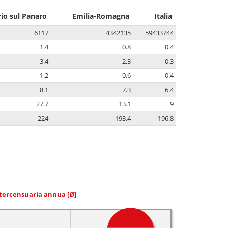
io sul Panaro
Emilia-Romagna
Italia
6117
4342135
59433744
1.4
0.8
0.4
3.4
2.3
0.3
1.2
0.6
0.4
8.1
7.3
6.4
27.7
13.1
9
224
193.4
196.8
ntercensuaria annua
[Ø]