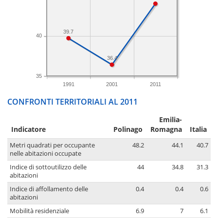
39.7
40
36.4
35
1991
2001
2011
CONFRONTI TERRITORIALI AL 2011
Emilia-
Indicatore
Polinago
Romagna
Italia
Metri quadrati per occupante
48.2
44.1
40.7
nelle abitazioni occupate
Indice di sottoutilizzo delle
44
34.8
31.3
abitazioni
Indice di affollamento delle
0.4
0.4
0.6
abitazioni
Mobilità residenziale
6.9
7
6.1