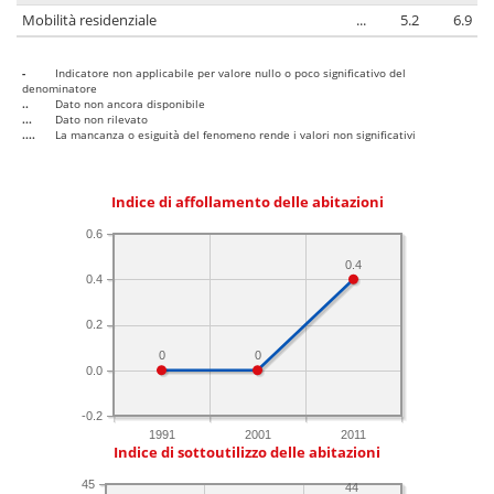
Mobilità residenziale
...
5.2
6.9
-
Indicatore non applicabile per valore nullo o poco significativo del
denominatore
..
Dato non ancora disponibile
...
Dato non rilevato
....
La mancanza o esiguità del fenomeno rende i valori non significativi
Indice di affollamento delle abitazioni
0.6
0.4
0.4
0.2
0
0
0.0
-0.2
1991
2001
2011
Indice di sottoutilizzo delle abitazioni
45
44