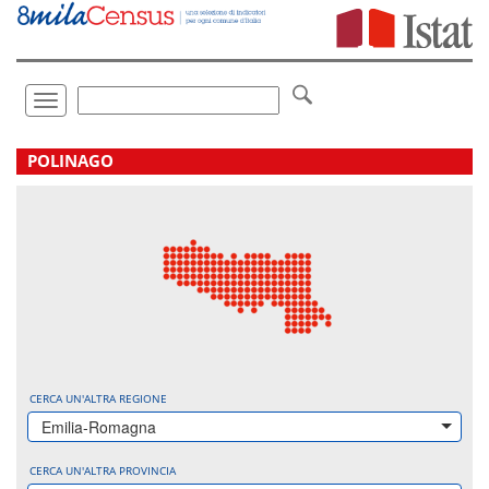
Vai
direttamente
a:
Contenuto
Ricerca
Toggle
navigation
.
POLINAGO
CERCA UN'ALTRA REGIONE
Emilia-Romagna
CERCA UN'ALTRA PROVINCIA