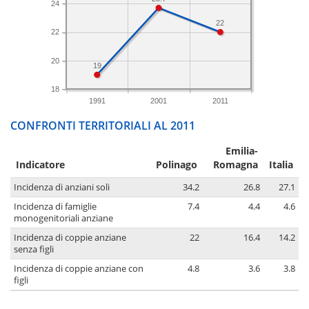
24
22
22
20
19
18
1991
2001
2011
CONFRONTI TERRITORIALI AL 2011
Emilia-
Indicatore
Polinago
Romagna
Italia
Incidenza di anziani soli
34.2
26.8
27.1
Incidenza di famiglie
7.4
4.4
4.6
monogenitoriali anziane
Incidenza di coppie anziane
22
16.4
14.2
senza figli
Incidenza di coppie anziane con
4.8
3.6
3.8
figli