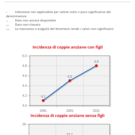
-
Indicatore non applicabile per valore nullo o poco significativo del
denominatore
..
Dato non ancora disponibile
...
Dato non rilevato
....
La mancanza o esiguità del fenomeno rende i valori non significativi
Incidenza di coppie anziane con figli
5.0
4.8
4.8
4.6
4.5
4.4
4.2
4.1
4.0
1991
2001
2011
Incidenza di coppie anziane senza figli
26
23.7