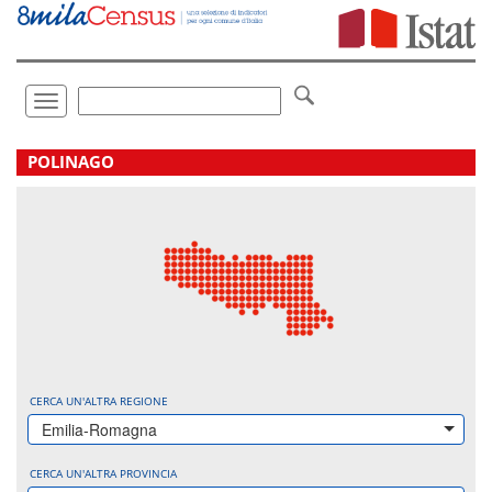
Vai
direttamente
a:
Contenuto
Ricerca
Toggle
navigation
.
POLINAGO
CERCA UN'ALTRA REGIONE
Emilia-Romagna
CERCA UN'ALTRA PROVINCIA