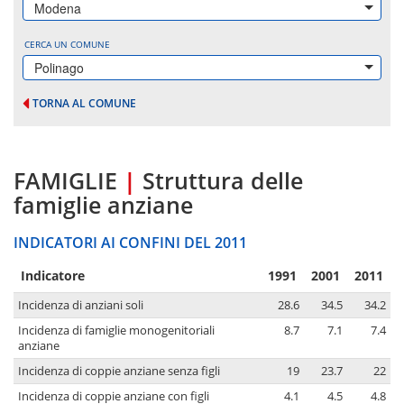
Modena
CERCA UN COMUNE
Polinago
TORNA AL COMUNE
FAMIGLIE
|
Struttura delle
famiglie anziane
INDICATORI AI CONFINI DEL 2011
Indicatore
1991
2001
2011
Incidenza di anziani soli
28.6
34.5
34.2
Incidenza di famiglie monogenitoriali
8.7
7.1
7.4
anziane
Incidenza di coppie anziane senza figli
19
23.7
22
Incidenza di coppie anziane con figli
4.1
4.5
4.8