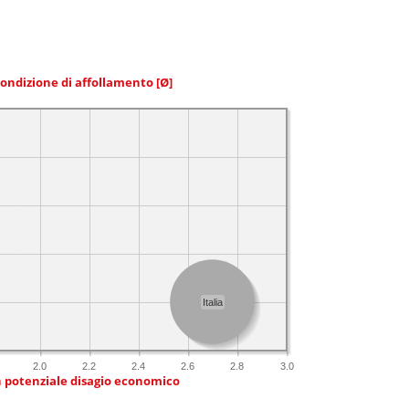
condizione di affollamento
[Ø]
Italia
2.0
2.2
2.4
2.6
2.8
3.0
n potenziale disagio economico