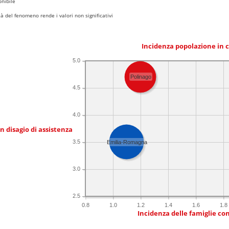
nibile
 del fenomeno rende i valori non significativi
Incidenza popolazione in 
5.0
Polinago
4.5
4.0
in disagio di assistenza
3.5
Emilia-Romagna
3.0
2.5
0.8
1.0
1.2
1.4
1.6
1.8
Incidenza delle famiglie co