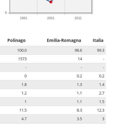
6
1991
2001
2011
Polinago
Emilia-Romagna
Italia
100.0
98.6
99.3
1573
14
-
-
-
-
0
0.2
0.2
1.8
1.3
1.4
1.2
1.1
2.7
1
1.1
1.5
11.5
8.3
12.3
4.7
3.5
3