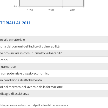
1.2
1991
2001
2011
TORIALI AL 2011
sociale e materiale
oria dei comuni dell'indice di vulnerabilità
ne provinciale in comuni "molto vulnerabili"
propri
ie numerose
ie con potenziale disagio economico
in condizione di affollamento
ori dal mercato del lavoro e dalla formazione
 disagio di assistenza
bile per valore nullo o poco significativo del denominatore