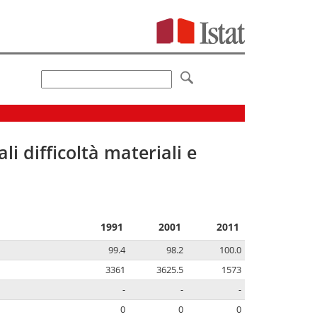
li difficoltà materiali e
1991
2001
2011
99.4
98.2
100.0
3361
3625.5
1573
-
-
-
0
0
0