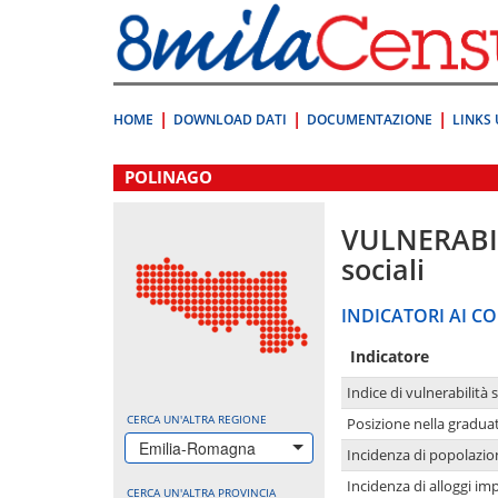
Vai
direttamente
a:
Contenuto
Ricerca
HOME
DOWNLOAD DATI
DOCUMENTAZIONE
LINKS 
.
POLINAGO
VULNERABI
sociali
INDICATORI AI CO
Indicatore
Indice di vulnerabilità 
CERCA UN'ALTRA REGIONE
Posizione nella graduat
Emilia-Romagna
Incidenza di popolazio
Incidenza di alloggi im
CERCA UN'ALTRA PROVINCIA