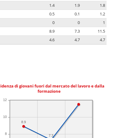
1.4
1.9
1.8
0.5
0.1
1.2
0
0
1
8.9
7.3
11.5
4.6
4.7
4.7
idenza di giovani fuori dal mercato del lavoro e dalla
formazione
12
10
8.9
8
7.3