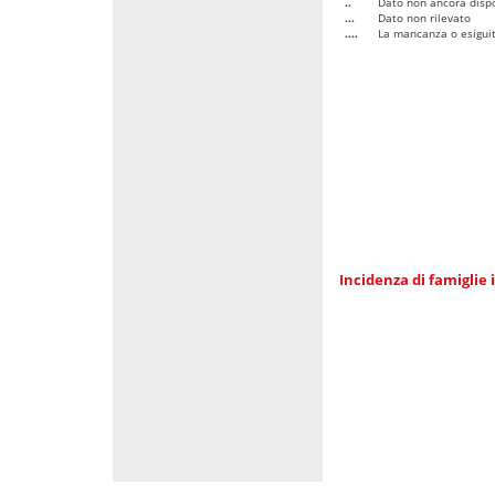
..
Dato non ancora dispo
...
Dato non rilevato
....
La mancanza o esiguità
Incidenza di famiglie 