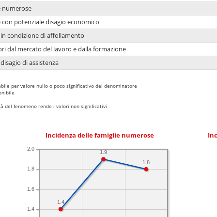
ie numerose
ie con potenziale disagio economico
in condizione di affollamento
ori dal mercato del lavoro e dalla formazione
 disagio di assistenza
bile per valore nullo o poco significativo del denominatore
nibile
 del fenomeno rende i valori non significativi
Incidenza delle famiglie numerose
Inc
2.0
1.9
1.8
1.8
1.6
1.4
1.4