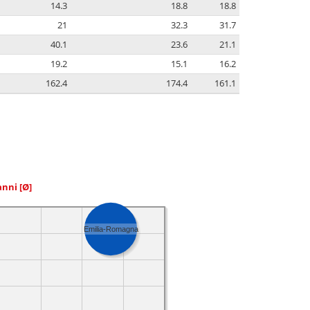
14.3
18.8
18.8
21
32.3
31.7
40.1
23.6
21.1
19.2
15.1
16.2
162.4
174.4
161.1
 anni
[Ø]
Emilia-Romagna