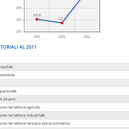
200
152.6
137.2
150
100
1991
2001
2011
TORIALI AL 2011
maschile
femminile
upazionale
5-29 anni
one nel settore agricolo
one nel settore industriale
ione nel settore terziario extracommercio