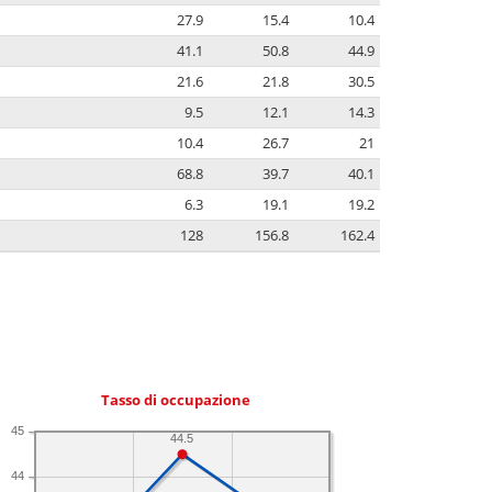
27.9
15.4
10.4
41.1
50.8
44.9
21.6
21.8
30.5
9.5
12.1
14.3
10.4
26.7
21
68.8
39.7
40.1
6.3
19.1
19.2
128
156.8
162.4
Tasso di occupazione
45
44.5
44