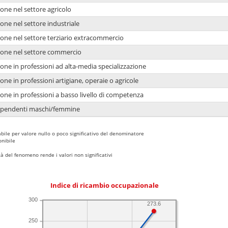
one nel settore agricolo
one nel settore industriale
ione nel settore terziario extracommercio
ione nel settore commercio
one in professioni ad alta-media specializzazione
one in professioni artigiane, operaie o agricole
one in professioni a basso livello di competenza
dipendenti maschi/femmine
bile per valore nullo o poco significativo del denominatore
nibile
 del fenomeno rende i valori non significativi
Indice di ricambio occupazionale
300
273.6
250