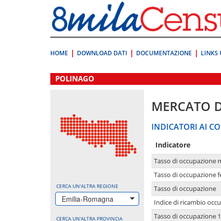
Vai
direttamente
a:
Contenuto
Ricerca
HOME
DOWNLOAD DATI
DOCUMENTAZIONE
LINKS 
.
POLINAGO
MERCATO 
INDICATORI AI CO
Indicatore
Tasso di occupazione 
Tasso di occupazione 
CERCA UN'ALTRA REGIONE
Tasso di occupazione
Emilia-Romagna
Indice di ricambio occ
Tasso di occupazione 1
CERCA UN'ALTRA PROVINCIA