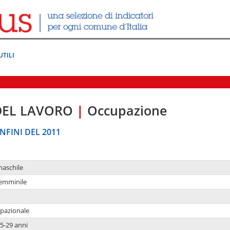
UTILI
DEL LAVORO
|
Occupazione
NFINI DEL 2011
maschile
femminile
upazionale
5-29 anni