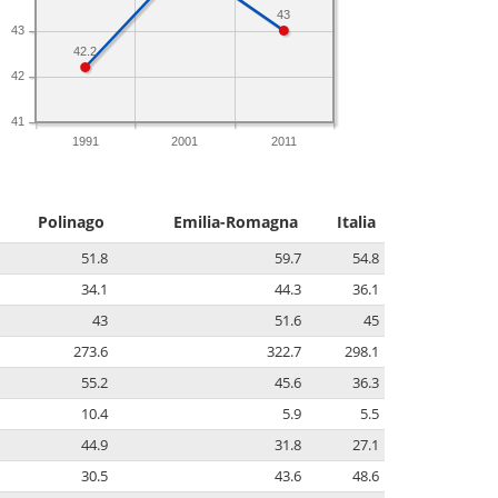
43
43
42.2
42
41
1991
2001
2011
Polinago
Emilia-Romagna
Italia
51.8
59.7
54.8
34.1
44.3
36.1
43
51.6
45
273.6
322.7
298.1
55.2
45.6
36.3
10.4
5.9
5.5
44.9
31.8
27.1
30.5
43.6
48.6