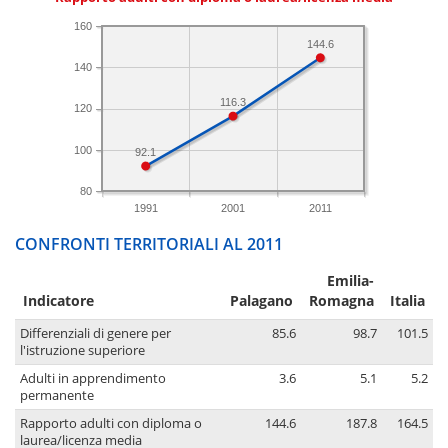
160
144.6
140
116.3
120
100
92.1
80
1991
2001
2011
CONFRONTI TERRITORIALI AL 2011
Emilia-
Indicatore
Palagano
Romagna
Italia
Differenziali di genere per
85.6
98.7
101.5
l'istruzione superiore
Adulti in apprendimento
3.6
5.1
5.2
permanente
Rapporto adulti con diploma o
144.6
187.8
164.5
laurea/licenza media