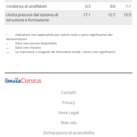
Incidenza di analfabeti
0.5
0.6
1.1
Uscita precoce dal sistema di
17.1
12.7
15.5
istruzione e formazione
-
Indicatore non applicabile per valore nullo o poco significativo del
denominatore
..
Dato non ancora disponibile
...
Dato non rilevato
....
La mancanza o esiguità del fenomeno rende i valori non significativi
Contatti
Privacy
Note Legali
Web info
Dichiarazione di accessibilità