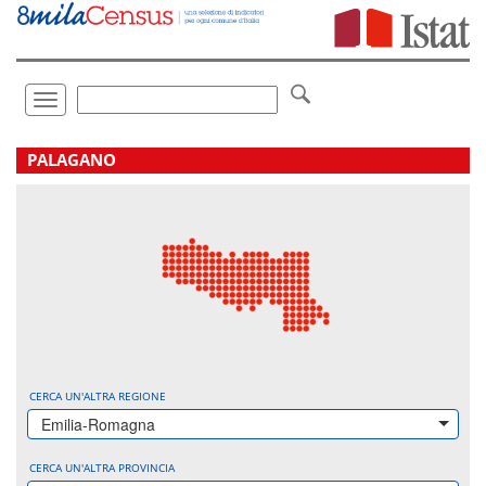
Vai
direttamente
a:
Contenuto
Ricerca
Toggle
navigation
.
PALAGANO
CERCA UN'ALTRA REGIONE
Emilia-Romagna
CERCA UN'ALTRA PROVINCIA