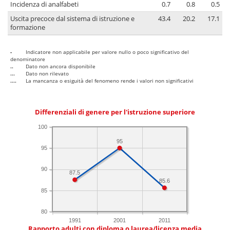
Incidenza di analfabeti
0.7
0.8
0.5
Uscita precoce dal sistema di istruzione e
43.4
20.2
17.1
formazione
-
Indicatore non applicabile per valore nullo o poco significativo del
denominatore
..
Dato non ancora disponibile
...
Dato non rilevato
....
La mancanza o esiguità del fenomeno rende i valori non significativi
Differenziali di genere per l'istruzione superiore
100
95
95
90
87.5
85.6
85
80
1991
2001
2011
Rapporto adulti con diploma o laurea/licenza media