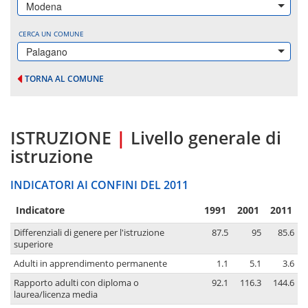
Modena
CERCA UN COMUNE
Palagano
TORNA AL COMUNE
ISTRUZIONE
|
Livello generale di
istruzione
INDICATORI AI CONFINI DEL 2011
Indicatore
1991
2001
2011
Differenziali di genere per l'istruzione
87.5
95
85.6
superiore
Adulti in apprendimento permanente
1.1
5.1
3.6
Rapporto adulti con diploma o
92.1
116.3
144.6
laurea/licenza media